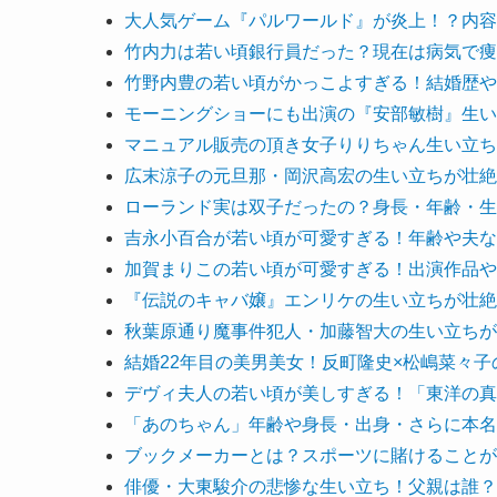
大人気ゲーム『パルワールド』が炎上！？内容
竹内力は若い頃銀行員だった？現在は病気で痩
竹野内豊の若い頃がかっこよすぎる！結婚歴や
モーニングショーにも出演の『安部敏樹』生い
マニュアル販売の頂き女子りりちゃん生い立ち
広末涼子の元旦那・岡沢高宏の生い立ちが壮絶
ローランド実は双子だったの？身長・年齢・生
吉永小百合が若い頃が可愛すぎる！年齢や夫な
加賀まりこの若い頃が可愛すぎる！出演作品や
『伝説のキャバ嬢』エンリケの生い立ちが壮絶
秋葉原通り魔事件犯人・加藤智大の生い立ちが
結婚22年目の美男美女！反町隆史×松嶋菜々
デヴィ夫人の若い頃が美しすぎる！「東洋の真
「あのちゃん」年齢や身長・出身・さらに本名
ブックメーカーとは？スポーツに賭けることが
俳優・大東駿介の悲惨な生い立ち！父親は誰？