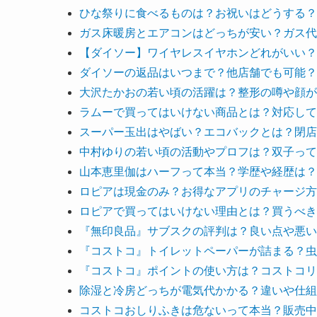
ひな祭りに食べるものは？お祝いはどうする？
ガス床暖房とエアコンはどっちが安い？ガス代
【ダイソー】ワイヤレスイヤホンどれがいい？
ダイソーの返品はいつまで？他店舗でも可能？
大沢たかおの若い頃の活躍は？整形の噂や顔が
ラムーで買ってはいけない商品とは？対応して
スーパー玉出はやばい？エコバックとは？閉店
中村ゆりの若い頃の活動やプロフは？双子って
山本恵里伽はハーフって本当？学歴や経歴は？
ロピアは現金のみ？お得なアプリのチャージ方
ロピアで買ってはいけない理由とは？買うべき
『無印良品』サブスクの評判は？良い点や悪い
『コストコ』トイレットペーパーが詰まる？虫
『コストコ』ポイントの使い方は？コストコリ
除湿と冷房どっちが電気代かかる？違いや仕組
コストコおしりふきは危ないって本当？販売中