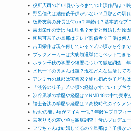
役所広司の若い頃から今までの出演作品は？映
野呂佳代は結婚後子供がいない？旦那との馴れ
板野友美の身長は何cm？年齢は？基本的なプ
吉田栄作の妻は内山理名？元妻と離婚した原因
柳原可奈子の旦那はテレビ関係者？子供は何人
吉田栄作は現在何している？若い頃から今まで
ブックメーカーは大統領選挙にもベットできる
ホラン千秋の学歴や経歴について徹底調査！年
水原一平の奥さんは誰？現在どんな生活してる
アンミカの旦那は実業家？馴れ初めや子どもは
「淡谷のり子」若い頃の経歴がすごい！ブギウ
渋谷凪咲の学歴や経歴は？NMB48の中で実家
福士蒼汰の学歴や経歴は？高校時代のイケメン
hydeの若い頃がマイキー似？年齢やプロフィ
宮沢りえの若い頃を徹底調査！母のプロデュー
フワちゃんは結婚してるの？旦那は？子供がい