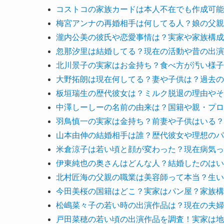
コストコの家族カードは本人不在でも作成可能
梅宮アンナの再婚相手は何してる人？娘の父親
瀧内公美の彼氏や恋愛事情は？実家や家族構成
忽那汐里は結婚してる？現在の活動や昔の出演
北川景子の実家はお金持ち？食べ方が汚い様子
大野拓朗は現在何してる？妻や子供は？過去の
板垣瑞生の歴代彼女は？ミルク脱退の理由やそ
中澤しーしーの名前の由来は？国籍や親・プロ
羽鳥慎一の実家は金持ち？前妻や子供はいる？
山本由伸の結婚相手は誰？歴代彼女や理想のパ
米倉涼子は若い頃と顔が変わった？現在病気っ
伊東純也の奥さんはどんな人？結婚したのはい
北村匠海の父親の職業は美容師って本当？生い
今田美桜の国籍はどこ？実家はパン屋？家族構
松嶋菜々子の若い時の出演作品は？現在の夫婦
戸田菜穂の若い頃の出演作品を調査！実家は地