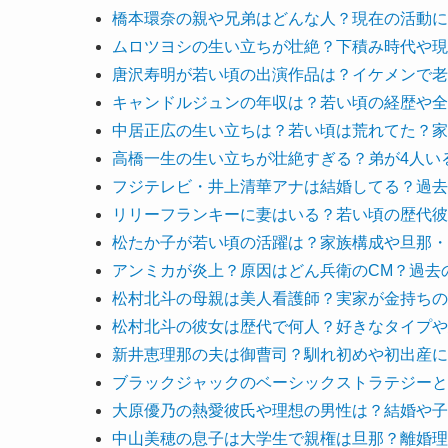
橋本環奈の親や兄弟はどんな人？現在の活動に
ムロツヨシの生い立ちが壮絶？下積み時代や現
唐沢寿明が若い頃の出演作品は？イケメンで老
キャンドルジュンの年収は？若い頃の経歴や全
中居正広の生い立ちは？若い頃は荒れてた？家
高橋一生の生い立ちが壮絶すぎる？弟が4人い
フジテレビ・井上清華アナは結婚してる？過去
リリーフランキーに妻はいる？若い頃の歴代彼
松たか子が若い頃の活躍は？家族構成や旦那・
アンミカが炎上？原因はどん兵衛のCM？過去
松村北斗の母親は美人看護師？実家が金持ちの
松村北斗の彼女は歴代で何人？好きなタイプや
新井恵理那の夫は御曹司？馴れ初めや初出産に
ブラックジャックのベーシックストラテジーと
大原優乃の熱愛彼氏や理想の男性は？結婚や子
中山美穂の息子は大学生で親権は旦那？離婚理