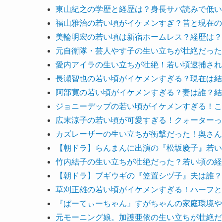
東山紀之の学歴と経歴は？身長サバ読みで低い
福山雅治の若い頃がイケメンすぎ？昔と現在の
美輪明宏の若い頃は新宿ホームレス？経歴は？
元自衛隊・芸人やす子の生い立ちが壮絶だった
愛内アイラの生い立ちが壮絶！若い頃逮捕され
長瀬智也の若い頃がイケメンすぎる？現在は結
阿部寛の若い頃がイケメンすぎる？妻は誰？結
ジョニーデップの若い頃がイケメンすぎる！こ
広末涼子の若い頃が可愛すぎる！クォーターっ
カズレーザーの生い立ちが衝撃だった！奥さん
【朝ドラ】らんまんに出演の『松坂慶子』若い
竹内結子の生い立ちが壮絶だった？若い頃の経
【朝ドラ】ブギウギの『笠置シヅ子』夫は誰？
草刈正雄の若い頃がイケメンすぎる！ハーフと
『ぱーてぃーちゃん』すがちゃんの家庭環境や
元モーニング娘。加護亜依の生い立ちが壮絶だ