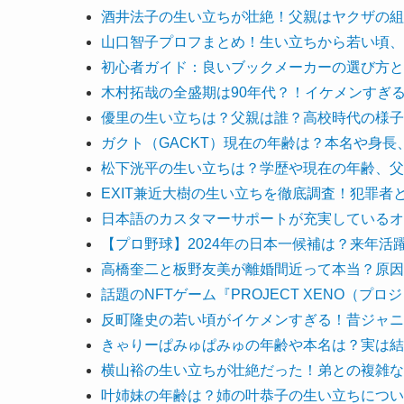
酒井法子の生い立ちが壮絶！父親はヤクザの組
山口智子プロフまとめ！生い立ちから若い頃、
初心者ガイド：良いブックメーカーの選び方と
木村拓哉の全盛期は90年代？！イケメンすぎ
優里の生い立ちは？父親は誰？高校時代の様子
ガクト（GACKT）現在の年齢は？本名や身
松下洸平の生い立ちは？学歴や現在の年齢、父
EXIT兼近大樹の生い立ちを徹底調査！犯罪者
日本語のカスタマーサポートが充実しているオ
【プロ野球】2024年の日本一候補は？来年活
高橋奎二と板野友美が離婚間近って本当？原因
話題のNFTゲーム『PROJECT XENO（
反町隆史の若い頃がイケメンすぎる！昔ジャニ
きゃりーぱみゅぱみゅの年齢や本名は？実は結
横山裕の生い立ちが壮絶だった！弟との複雑な
叶姉妹の年齢は？姉の叶恭子の生い立ちについ