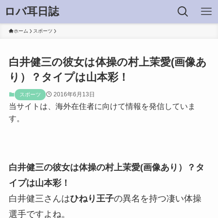
ロバ耳日誌
ホーム
スポーツ
白井健三の彼女は体操の村上茉愛(画像あ
り）？タイプは山本彩！
2016年6月13日
スポーツ
当サイトは、海外在住者に向けて情報を発信していま
す。
白井健三の彼女は体操の村上茉愛(画像あり）？タ
イプは山本彩！
白井健三さんは
ひねり王子
の異名を持つ凄い体操
選手ですよね。