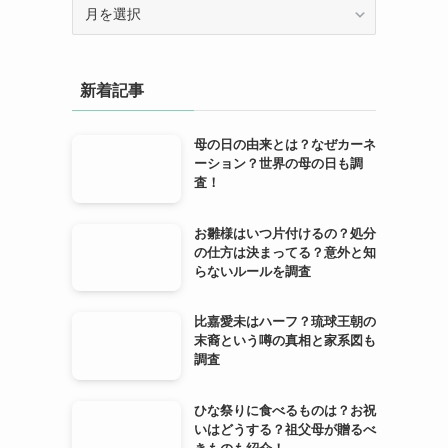
ア
ー
カ
イ
新着記事
ブ
母の日の由来とは？なぜカーネ
ーション？世界の母の日も調
査！
お雛様はいつ片付けるの？処分
の仕方は決まってる？意外と知
らないルールを調査
比嘉愛未はハーフ？琉球王朝の
末裔という噂の真相と家系図も
調査
ひな祭りに食べるものは？お祝
いはどうする？祖父母が贈るべ