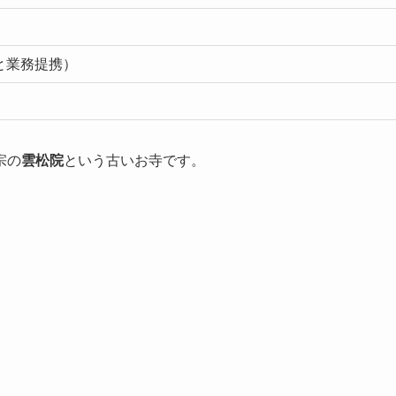
と業務提携）
宗の
雲松院
という古いお寺です。