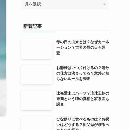
ア
ー
カ
イ
新着記事
ブ
母の日の由来とは？なぜカーネ
ーション？世界の母の日も調
査！
お雛様はいつ片付けるの？処分
の仕方は決まってる？意外と知
らないルールを調査
比嘉愛未はハーフ？琉球王朝の
末裔という噂の真相と家系図も
調査
ひな祭りに食べるものは？お祝
いはどうする？祖父母が贈るべ