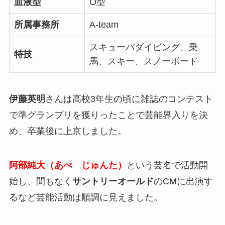
血液型
O型
所属事務所
A-team
スキューバダイビング、乗
特技
馬、スキー、スノーボード
伊藤英明
さんは高校3年生の頃に雑誌のコンテスト
で準グランプリを獲りったことで芸能界入りを決
め、卒業後に上京しました。
阿部純大（あべ じゅんた）
という芸名で活動開
始し、間もなく
サントリーオールド
のCMに出演す
るなど芸能活動は順調に見えました。