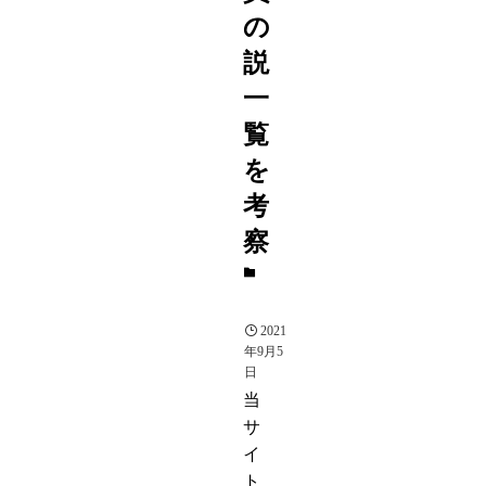
の
説
一
覧
を
考
察
投
資
2021
年9月5
日
当
サ
イ
ト