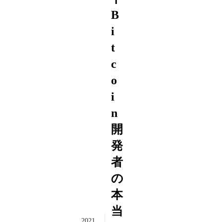
B
i
t
c
o
i
n
開
発
者
の
本
当
2021