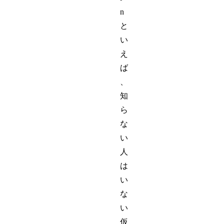
n
と
い
え
ば
、
知
ら
な
い
人
は
い
な
い
仮