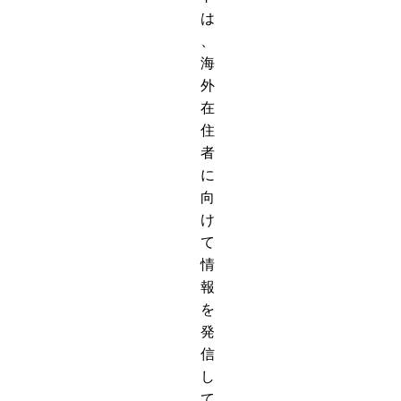
は
、
海
外
在
住
者
に
向
け
て
情
報
を
発
信
し
て