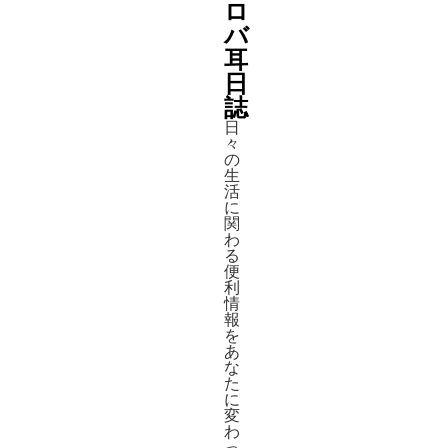
ロ
バ
耳
日
誌
日
々
の
生
活
に
関
わ
る
便
利
情
報
を
あ
な
た
に
変
わ
っ