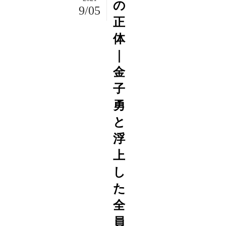
の
9/05
正
体
｜
金
子
勇
と
浮
上
し
た
全
員