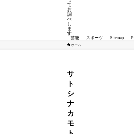
て
お
調
べ
し
ま
す
芸能
スポーツ
Sitemap
P
ホーム
投資
サ
ト
シ
ナ
カ
モ
ト