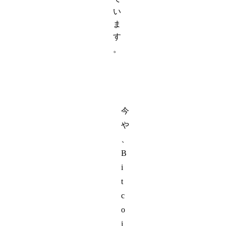
い
ま
す
。
今
や
、
B
i
t
c
o
i