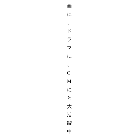
画
に
、
ド
ラ
マ
に
、
C
M
に
と
大
活
躍
中