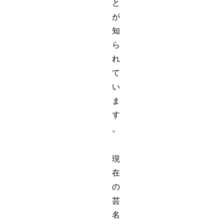
と
が
知
ら
れ
て
い
ま
す
。
現
在
の
芸
名