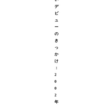
デ
ビ
ュ
ー
の
き
っ
か
け
：
2
0
0
2
年
、