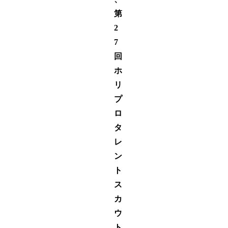
第
2
7
回
ホ
リ
プ
ロ
タ
レ
ン
ト
ス
カ
ウ
ト