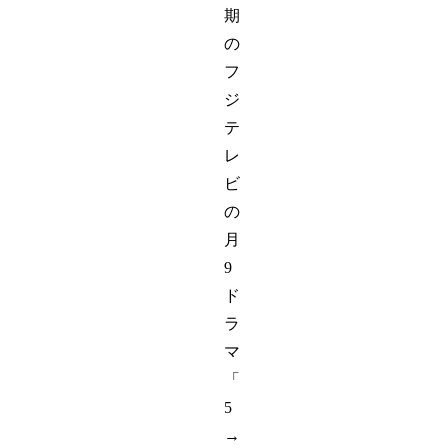
期
の
フ
ジ
テ
レ
ビ
の
月
9
ド
ラ
マ
「
5
→