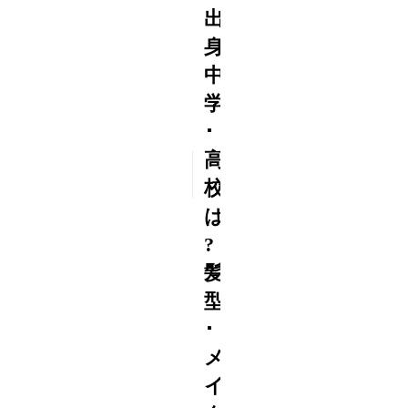
出
身
中
学
･
高
2015
10/01
校
は
?
髪
型
･
メ
イ