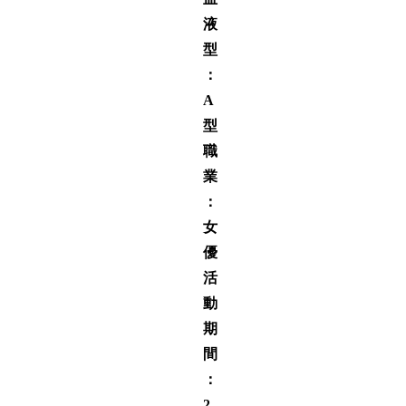
液
型
：
A
型
職
業
：
女
優
活
動
期
間
：
2