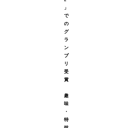
」
で
の
グ
ラ
ン
プ
リ
受
賞
趣
味
・
特
技