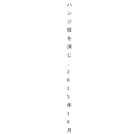
ハ
ン
ジ
役
を
演
じ
、
2
0
1
5
年
1
0
月