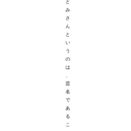
と
み
さ
ん
と
い
う
の
は
、
芸
名
で
あ
る
こ