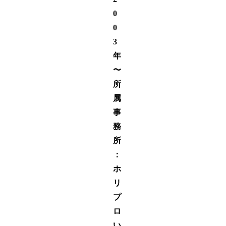
0
0
3
年
〜
所
属
事
務
所
：
ホ
リ
プ
ロ
い