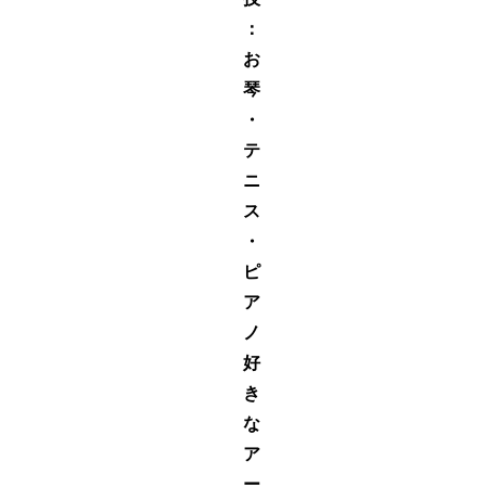
：
お
琴
・
テ
ニ
ス
・
ピ
ア
ノ
好
き
な
ア
ー