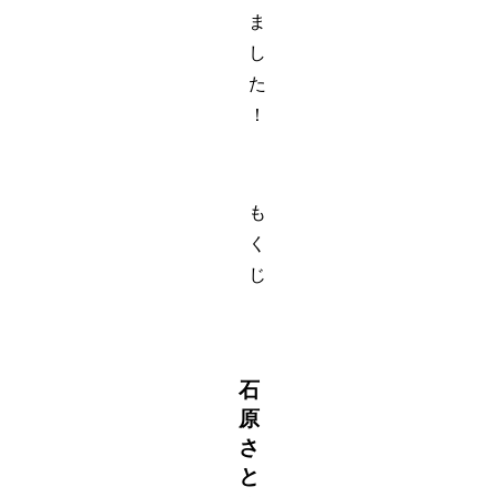
ま
し
た
！
も
く
じ
石
原
さ
と