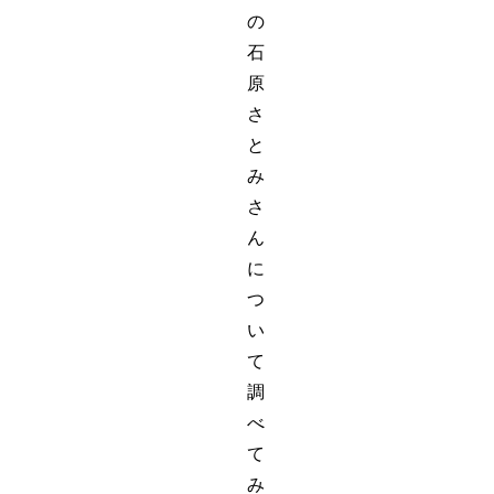
の
石
原
さ
と
み
さ
ん
に
つ
い
て
調
べ
て
み