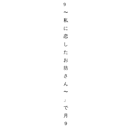
9
〜
私
に
恋
し
た
お
坊
さ
ん
〜
」
で
月
９