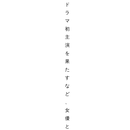
ド
ラ
マ
初
主
演
を
果
た
す
な
ど
、
女
優
と