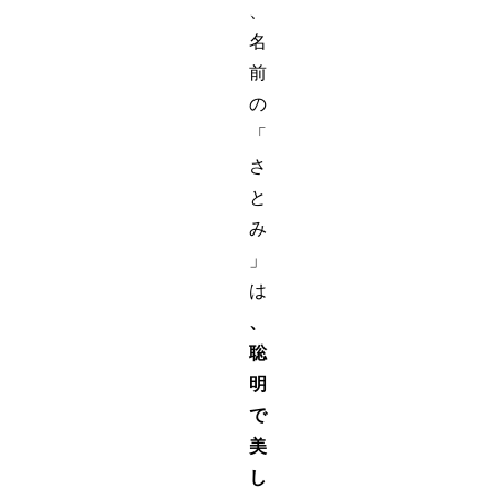
、
名
前
の
「
さ
と
み
」
は
、
聡
明
で
美
し