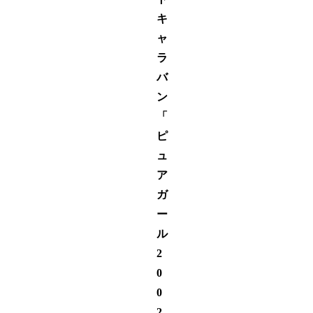
キ
ャ
ラ
バ
ン
「
ピ
ュ
ア
ガ
ー
ル
2
0
0
2