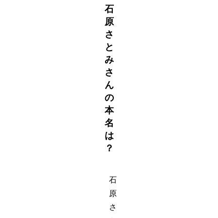
石
原
さ
と
み
さ
ん
の
本
名
は
？
石
原
さ