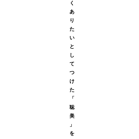
く
あ
り
た
い
と
し
て
つ
け
た
「
聡
美
」
を