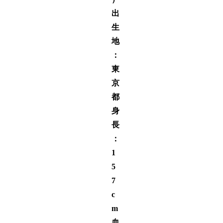
出
生
地
：
東
京
都
身
長
：
1
5
7
c
m
血