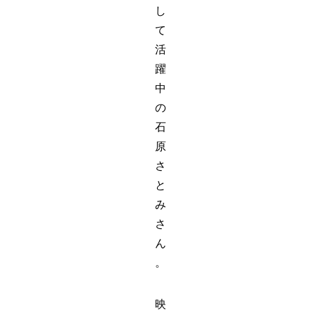
し
て
活
躍
中
の
石
原
さ
と
み
さ
ん
。
映