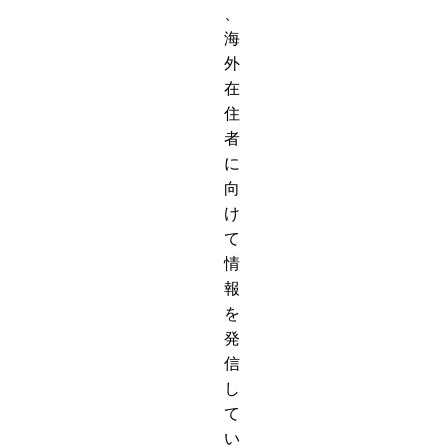
、
海
外
在
住
者
に
向
け
て
情
報
を
発
信
し
て
い