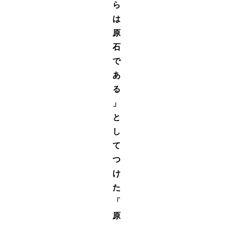
ら
は
原
石
で
あ
る
」
と
し
て
つ
け
た
「
原