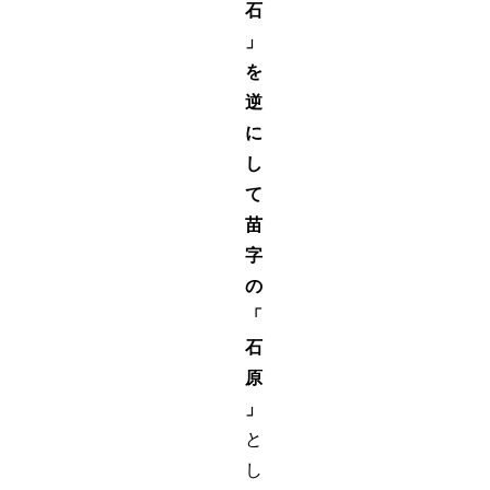
石
」
を
逆
に
し
て
苗
字
の
「
石
原
」
と
し