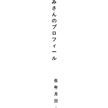
み
さ
ん
の
プ
ロ
フ
ィ
ー
ル
生
年
月
日
：