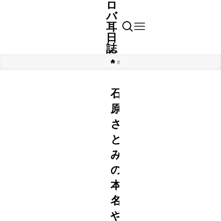
ロ
バ
耳
日
誌
ホーム
芸能
石
原
さ
と
み
の
本
名
や