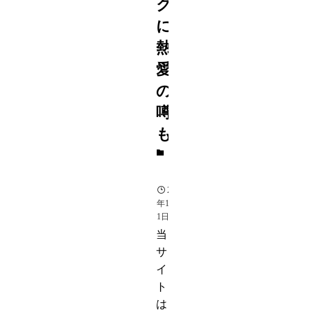
ク
に
熱
愛
の
噂
も
芸
能
2015
年10月
1日
当
サ
イ
ト
は