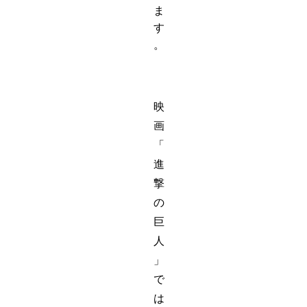
ま
す
。
映
画
「
進
撃
の
巨
人
」
で
は