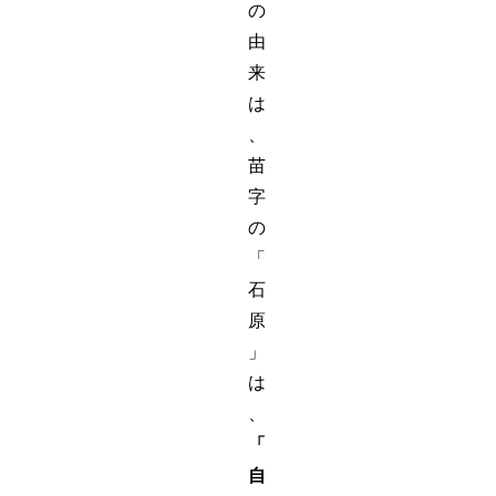
の
由
来
は
、
苗
字
の
「
石
原
」
は
、
「
自