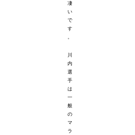
凄
い
で
す
。
川
内
選
手
は
一
般
の
マ
ラ