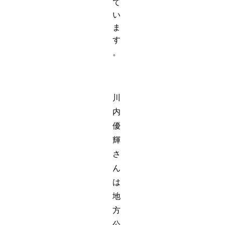
て
い
ま
す
。
川
内
優
輝
さ
ん
は
地
方
公