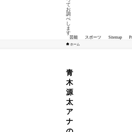
て
お
調
べ
し
ま
す
芸能
スポーツ
Sitemap
P
ホーム
芸能
青
木
源
太
ア
ナ
の