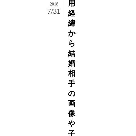
用
2018
7/31
経
緯
か
ら
結
婚
相
手
の
画
像
や
子