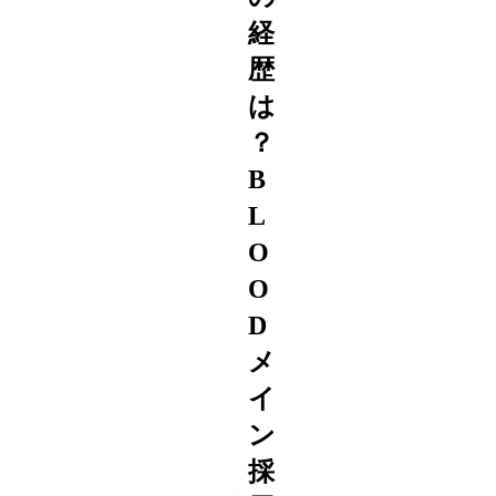
経
歴
は
？
B
L
O
O
D
メ
イ
ン
採