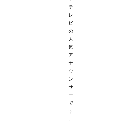
テ
レ
ビ
の
人
気
ア
ナ
ウ
ン
サ
ー
で
す
。