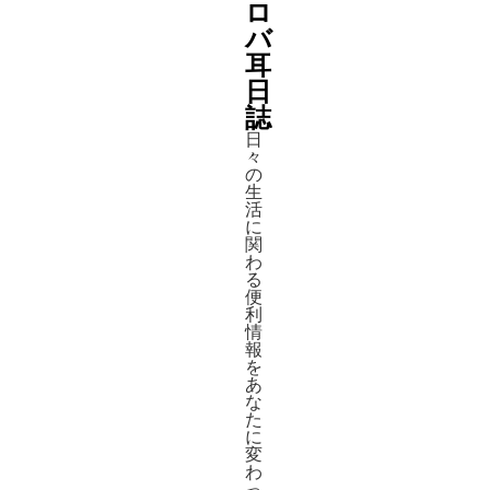
ロ
バ
耳
日
誌
日
々
の
生
活
に
関
わ
る
便
利
情
報
を
あ
な
た
に
変
わ
っ