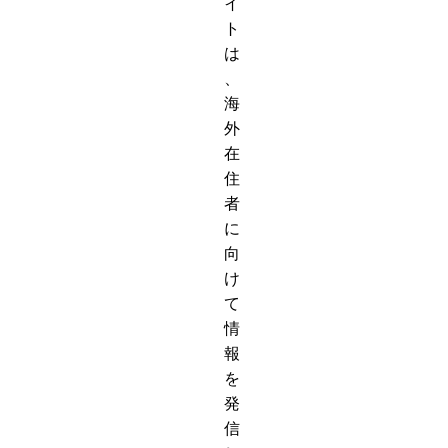
イ
ト
は
、
海
外
在
住
者
に
向
け
て
情
報
を
発
信