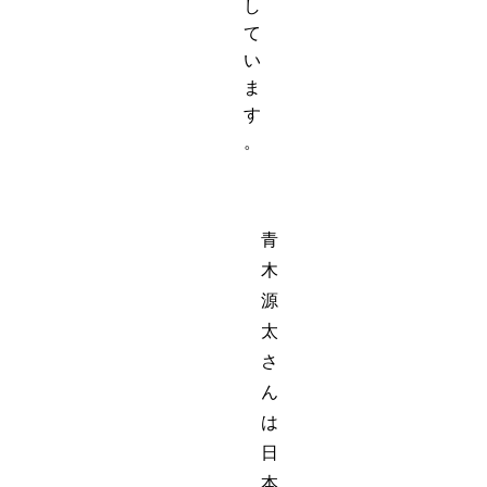
し
て
い
ま
す
。
青
木
源
太
さ
ん
は
日
本