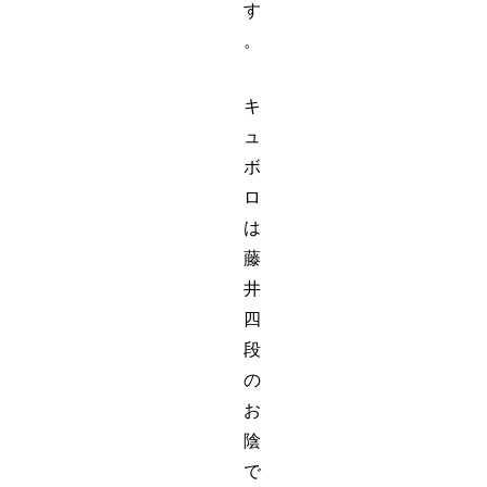
す
。
キ
ュ
ボ
ロ
は
藤
井
四
段
の
お
陰
で