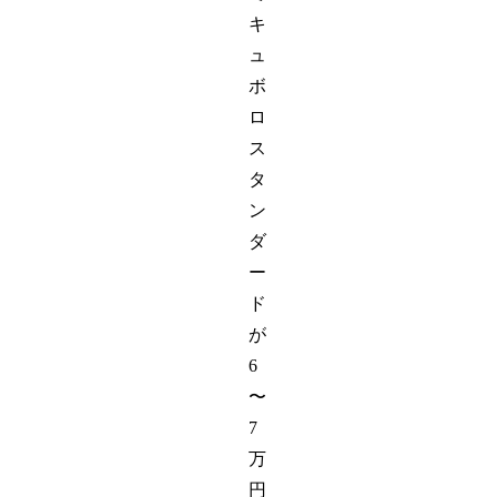
キ
ュ
ボ
ロ
ス
タ
ン
ダ
ー
ド
が
6
〜
7
万
円