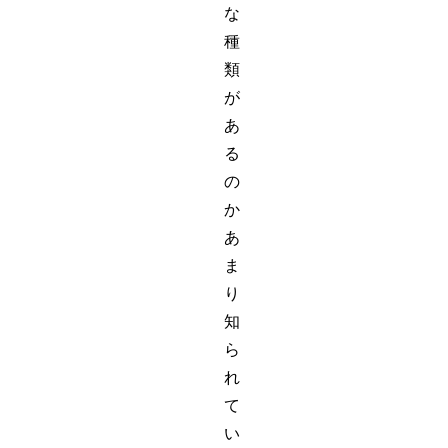
な
種
類
が
あ
る
の
か
あ
ま
り
知
ら
れ
て
い