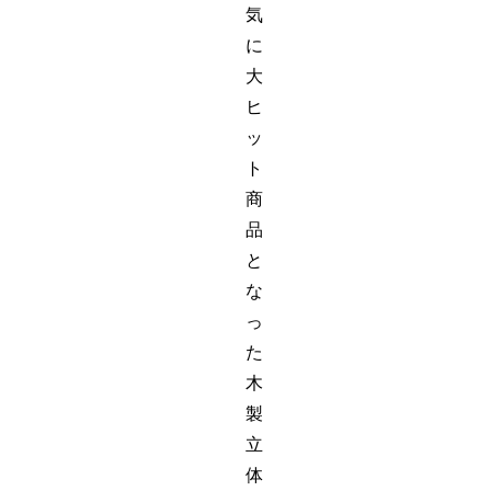
気
に
大
ヒ
ッ
ト
商
品
と
な
っ
た
木
製
立
体