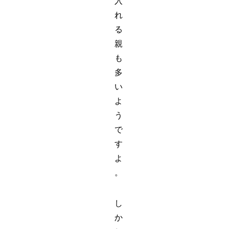
入
れ
る
親
も
多
い
よ
う
で
す
よ
。
し
か