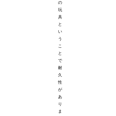
の
玩
具
と
い
う
こ
と
で
耐
久
性
が
あ
り
ま