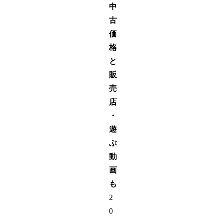
中
古
価
格
と
販
売
店
・
遊
ぶ
動
画
も
2
0