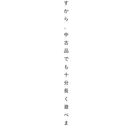
す
か
ら
、
中
古
品
で
も
十
分
長
く
遊
べ
ま