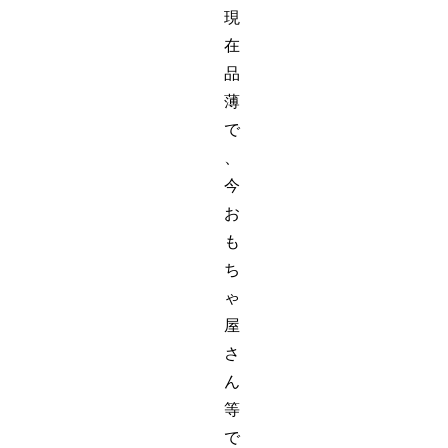
現
在
品
薄
で
、
今
お
も
ち
ゃ
屋
さ
ん
等
で