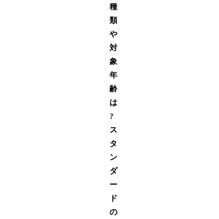
種
類
や
対
象
年
齢
は
?
ス
タ
ン
ダ
ー
ド
の