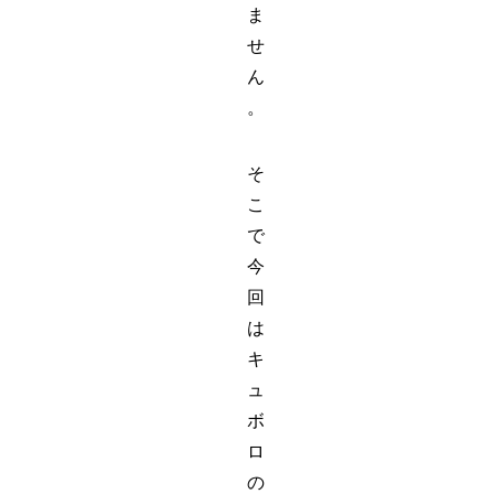
ま
せ
ん
。
そ
こ
で
今
回
は
キ
ュ
ボ
ロ
の