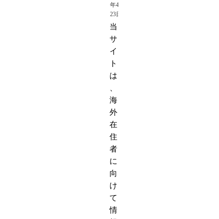
年4月
23日
当
サ
イ
ト
は
、
海
外
在
住
者
に
向
け
て
情