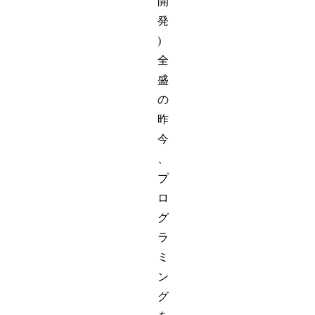
開
発
)
全
盛
の
昨
今
、
プ
ロ
グ
ラ
ミ
ン
グ