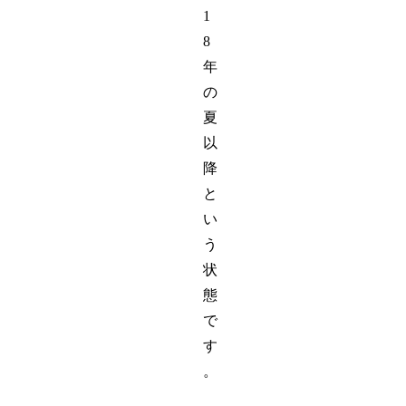
1
8
年
の
夏
以
降
と
い
う
状
態
で
す
。