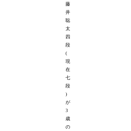
藤
井
聡
太
四
段
(
現
在
七
段
)
が
3
歳
の