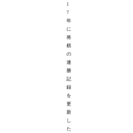
1
7
年
に
将
棋
の
連
勝
記
録
を
更
新
し
た