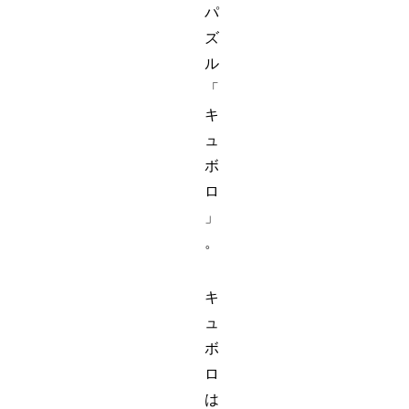
パ
ズ
ル
「
キ
ュ
ボ
ロ
」
。
キ
ュ
ボ
ロ
は