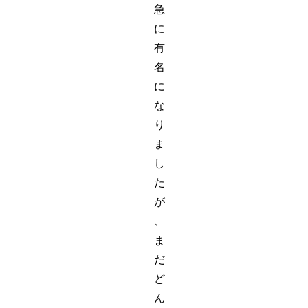
急
に
有
名
に
な
り
ま
し
た
が
、
ま
だ
ど
ん