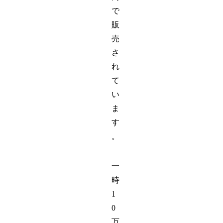
で
販
売
さ
れ
て
い
ま
す
。
一
時
1
0
万