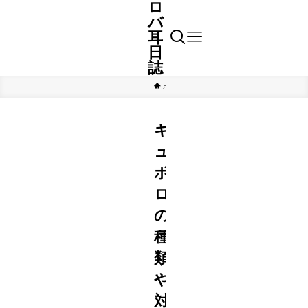
ロ
バ
耳
日
誌
ホーム
子育て
キ
ュ
ボ
ロ
の
種
類
や
対