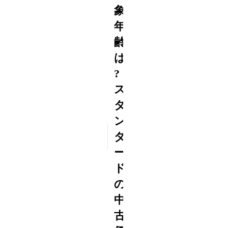
象
年
齢
は
?
ス
タ
ン
2017
ダ
4/23
ー
ド
の
中
古