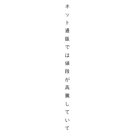
ネ
ッ
ト
通
販
で
は
値
段
が
高
騰
し
て
い
て