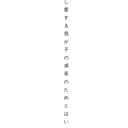
し
愛
す
る
我
が
子
の
成
長
の
た
め
と
は
い