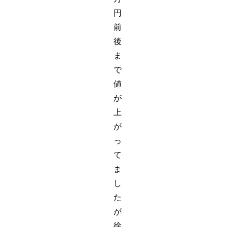
円
前
後
ま
で
値
が
上
が
っ
て
ま
し
た
が
徐