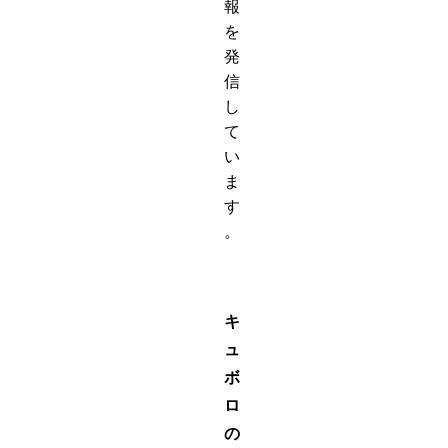
報
を
発
信
し
て
い
ま
す
。
キ
ュ
ボ
ロ
の