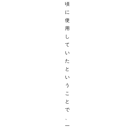
頃
に
使
用
し
て
い
た
と
い
う
こ
と
で
、
一