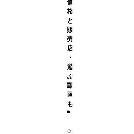
価
格
と
販
売
店
・
遊
ぶ
動
画
も
子
育
て
2017