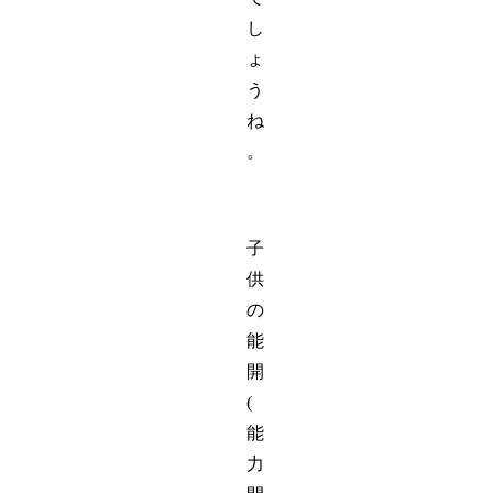
し
ょ
う
ね
。
子
供
の
能
開
(
能
力