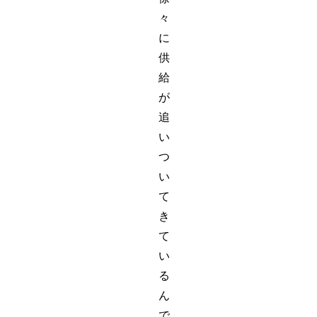
々
に
供
給
が
追
い
つ
い
て
き
て
い
る
ん
で