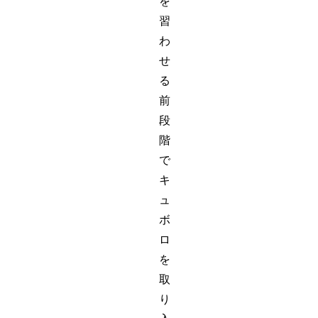
を
習
わ
せ
る
前
段
階
で
キ
ュ
ボ
ロ
を
取
り