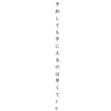
予
約
し
て
も
手
に
入
る
の
は
早
く
て
2
0