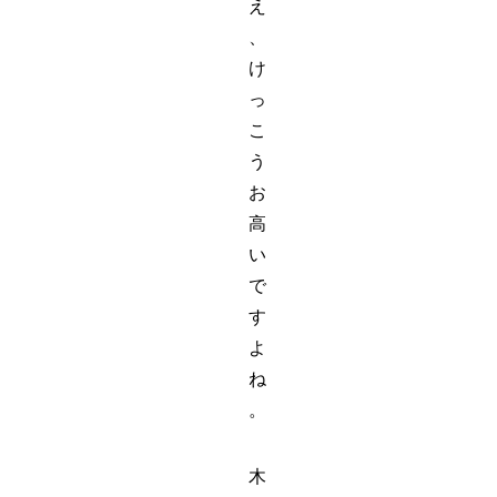
え
、
け
っ
こ
う
お
高
い
で
す
よ
ね
。
木