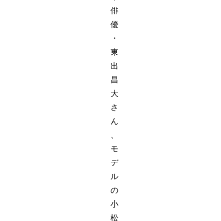
俳
優
・
東
出
昌
大
さ
ん
、
モ
デ
ル
の
小
松