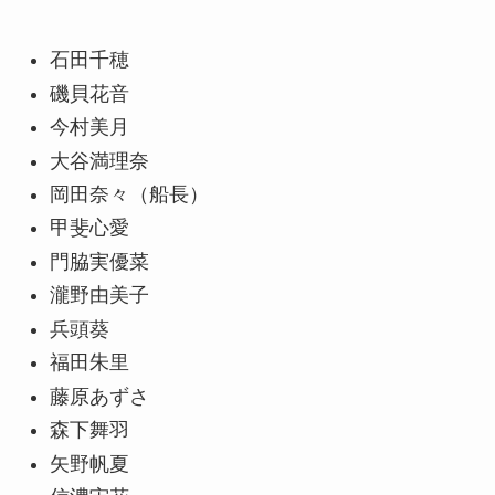
石田千穂
磯貝花音
今村美月
大谷満理奈
岡田奈々（船長）
甲斐心愛
門脇実優菜
瀧野由美子
兵頭葵
福田朱里
藤原あずさ
森下舞羽
矢野帆夏