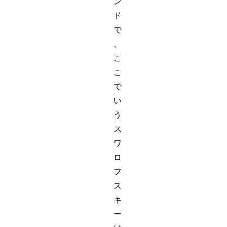
ン
ド
で
、
こ
こ
で
い
う
ス
ワ
ロ
フ
ス
キ
ー