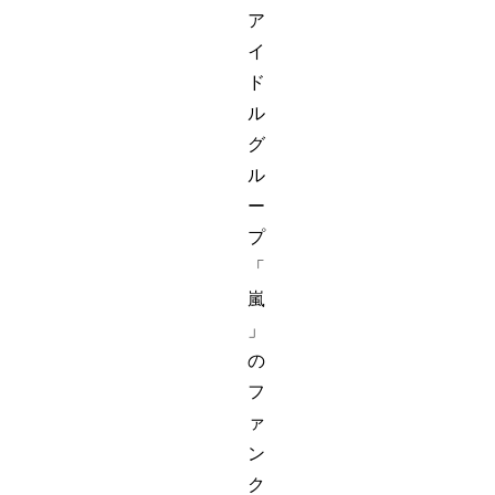
ア
イ
ド
ル
グ
ル
ー
プ
「
嵐
」
の
フ
ァ
ン
ク