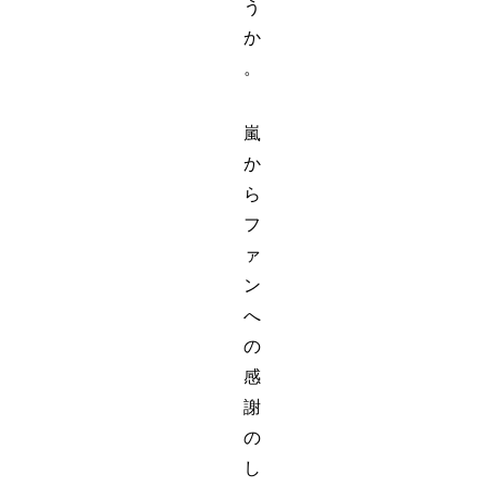
う
か
。
嵐
か
ら
フ
ァ
ン
へ
の
感
謝
の
し