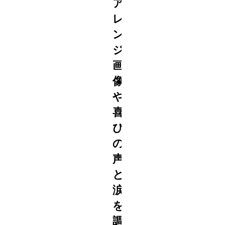
ア
レ
ン
ジ
画
像
や
喜
び
の
声
と
涙
を
調