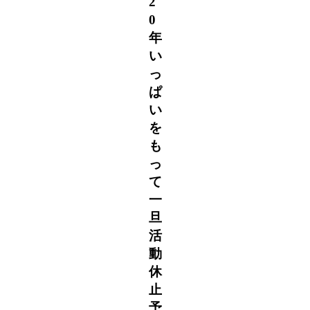
2
0
年
い
っ
ぱ
い
を
も
っ
て
一
旦
活
動
休
止
予