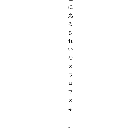
に
光
る
き
れ
い
な
ス
ワ
ロ
フ
ス
キ
ー
。