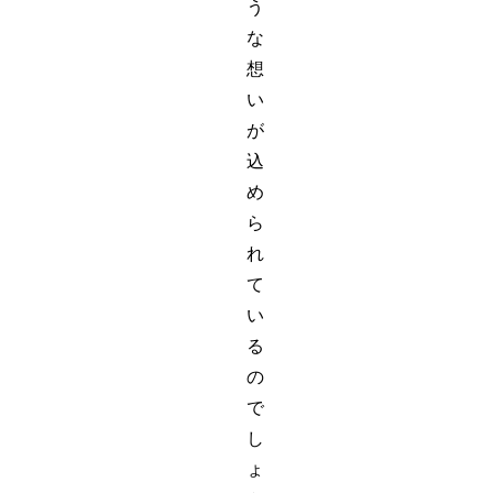
う
な
想
い
が
込
め
ら
れ
て
い
る
の
で
し
ょ