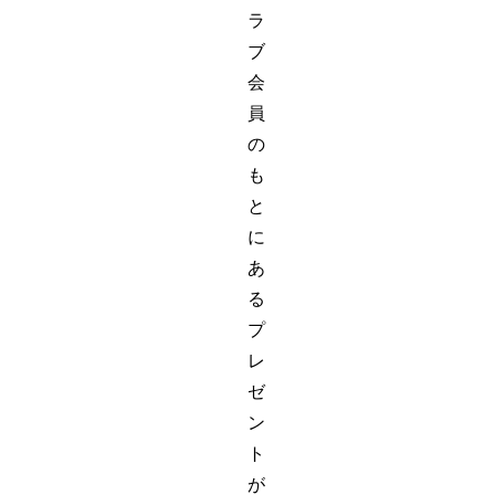
ラ
ブ
会
員
の
も
と
に
あ
る
プ
レ
ゼ
ン
ト
が