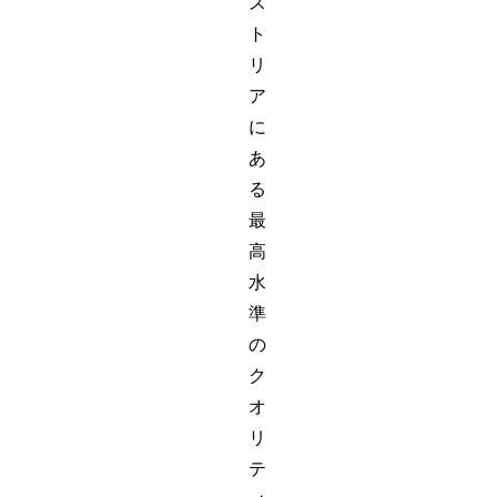
ス
ト
リ
ア
に
あ
る
最
高
水
準
の
ク
オ
リ
テ