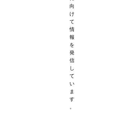
向
け
て
情
報
を
発
信
し
て
い
ま
す
。