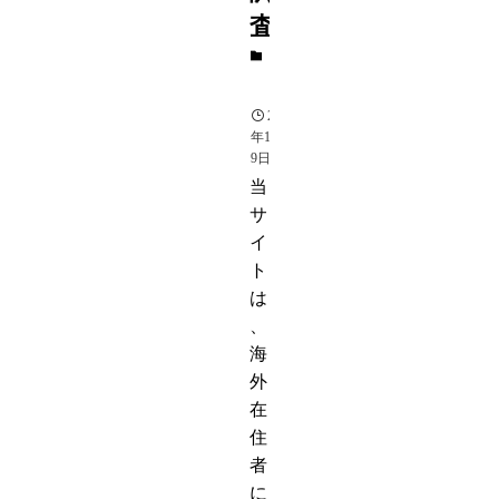
査
芸
能
2020
年12月
9日
当
サ
イ
ト
は
、
海
外
在
住
者
に