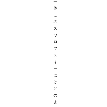
一
体
こ
の
ス
ワ
ロ
フ
ス
キ
ー
に
は
ど
の
よ