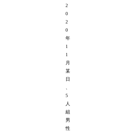
2
0
2
0
年
1
1
月
某
日
、
5
人
組
男
性