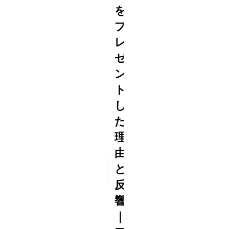
を
プ
レ
ゼ
ン
ト
し
た
理
由
2020
と
12/09
反
響
｜