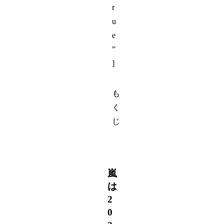
r
u
e
”
]
も
く
じ
嵐
は
2
0