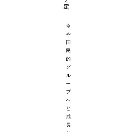
定
今
や
国
民
的
グ
ル
ー
プ
へ
と
成
長