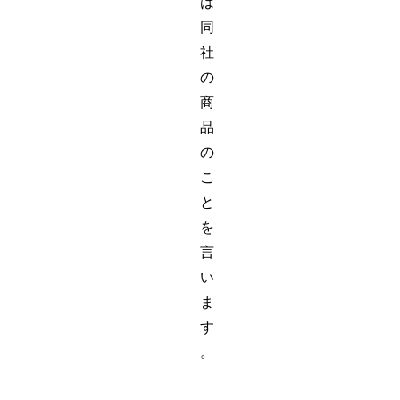
は
同
社
の
商
品
の
こ
と
を
言
い
ま
す
。