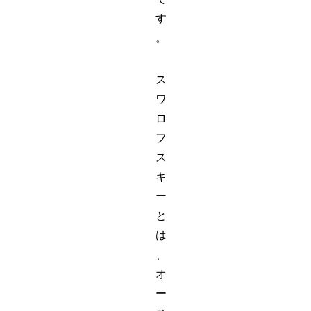
す
。
ス
ワ
ロ
フ
ス
キ
ー
と
は
、
オ
ー