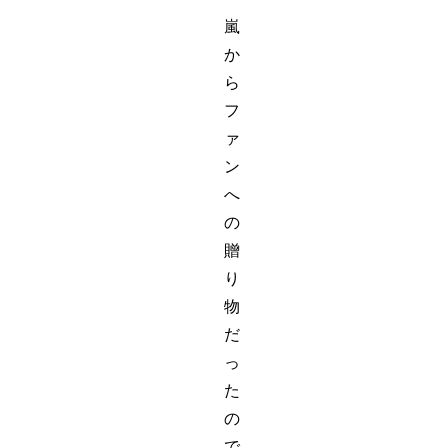
嵐
か
ら
フ
ァ
ン
へ
の
贈
り
物
だ
っ
た
の
で