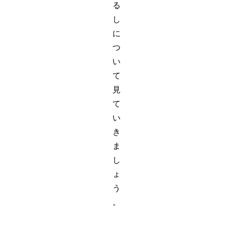
る
し
に
つ
い
て
見
て
い
き
ま
し
ょ
う
。