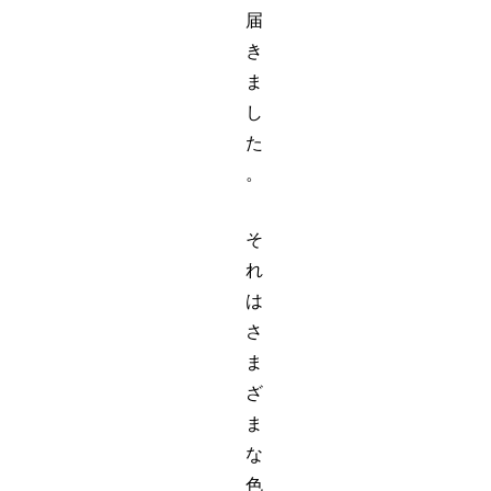
届
き
ま
し
た
。
そ
れ
は
さ
ま
ざ
ま
な
色