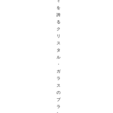
ィ
を
誇
る
ク
リ
ス
タ
ル
・
ガ
ラ
ス
の
ブ
ラ