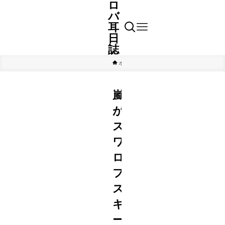
ロ
バ
耳
日
誌
ホーム
芸能
嵐
が
ス
ワ
ロ
フ
ス
キ
ー