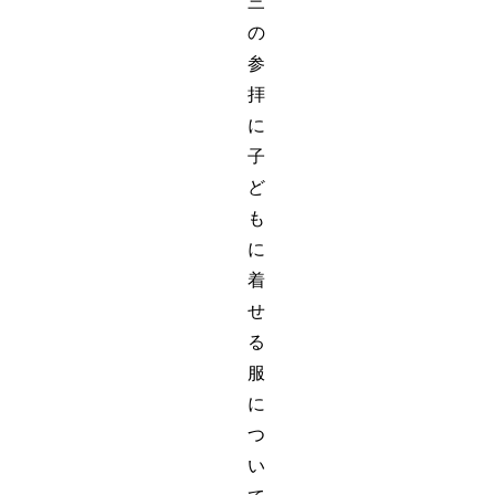
三
の
参
拝
に
子
ど
も
に
着
せ
る
服
に
つ
い