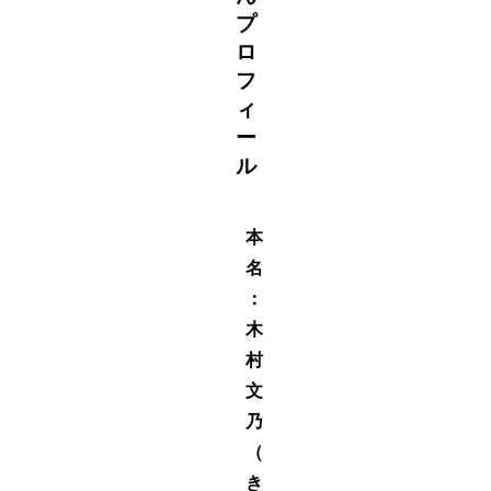
プ
ロ
フ
ィ
ー
ル
本
名
：
木
村
文
乃
（
き