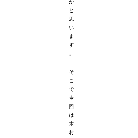
か
と
思
い
ま
す
。
そ
こ
で
今
回
は
木
村