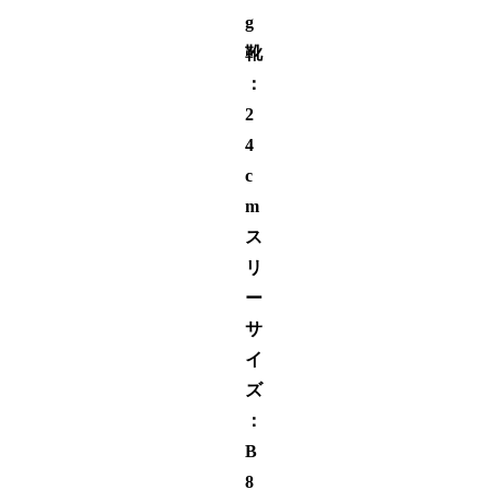
g
靴
：
2
4
c
m
ス
リ
ー
サ
イ
ズ
：
B
8