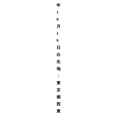
年
1
0
月
1
9
日
出
生
地
：
東
京
都
西
東