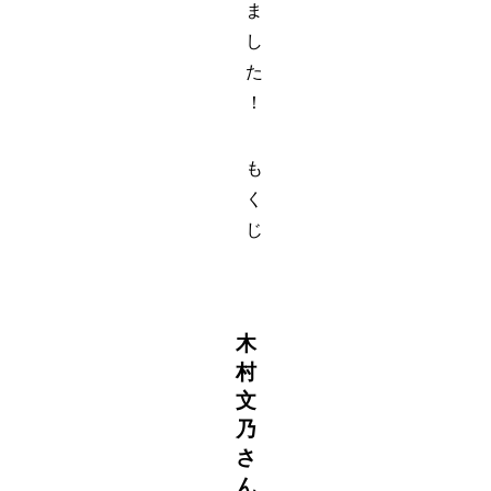
ま
し
た
！
も
く
じ
木
村
文
乃
さ
ん