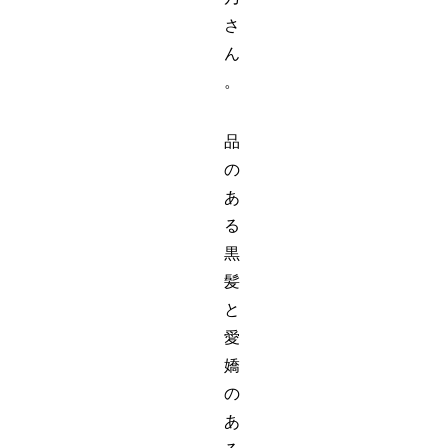
さ
ん
。
品
の
あ
る
黒
髪
と
愛
嬌
の
あ