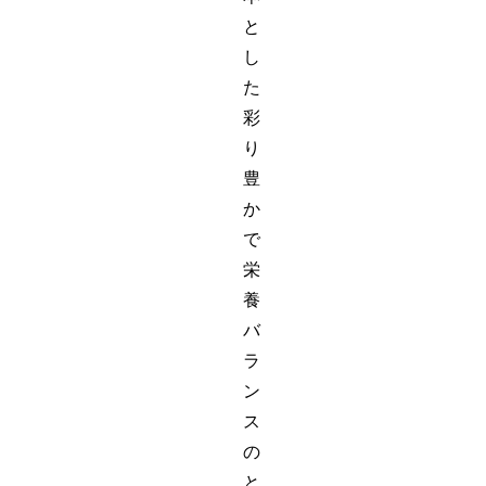
と
し
た
彩
り
豊
か
で
栄
養
バ
ラ
ン
ス
の
と