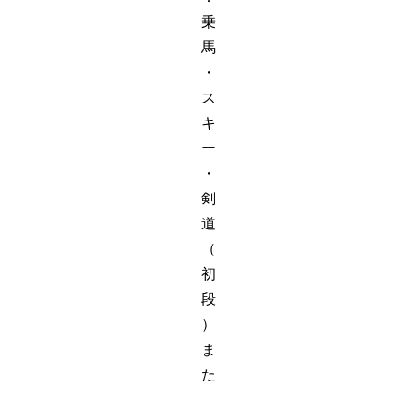
乗
馬
・
ス
キ
ー
・
剣
道
（
初
段
）
ま
た
、