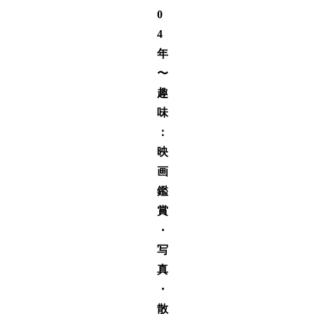
0
4
年
〜
趣
味
：
映
画
鑑
賞
・
写
真
・
散