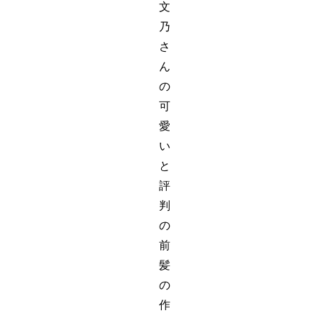
文
乃
さ
ん
の
可
愛
い
と
評
判
の
前
髪
の
作