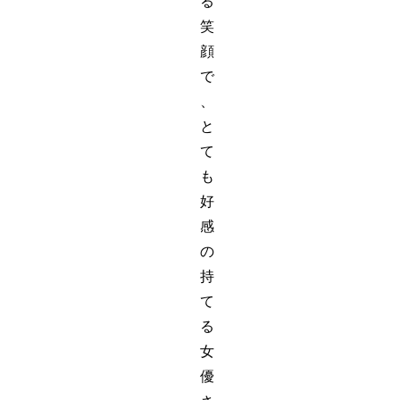
る
笑
顔
で
、
と
て
も
好
感
の
持
て
る
女
優