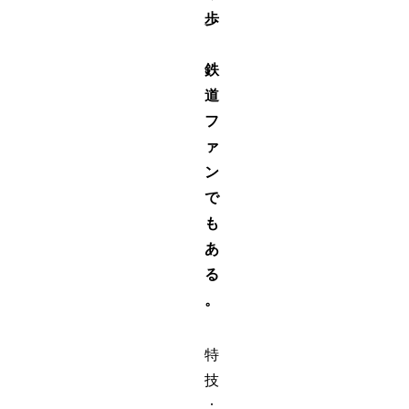
歩
鉄
道
フ
ァ
ン
で
も
あ
る
。
特
技
：