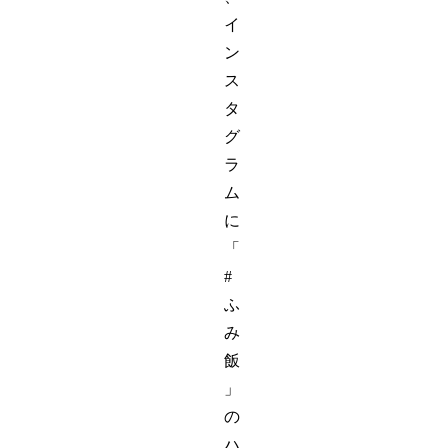
イ
ン
ス
タ
グ
ラ
ム
に
「
#
ふ
み
飯
」
の
ハ