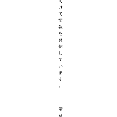
向
け
て
情
報
を
発
信
し
て
い
ま
す
。
清
楚