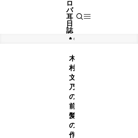
ロ
バ
耳
日
誌
ホーム
芸能
木
村
文
乃
の
前
髪
の
作