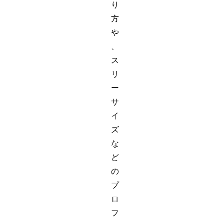
り
方
や
、
ス
リ
ー
サ
イ
ズ
な
ど
の
プ
ロ
フ