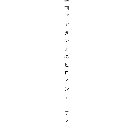
映
画
『
ア
ダ
ン
』
の
ヒ
ロ
イ
ン
オ
ー
デ
ィ