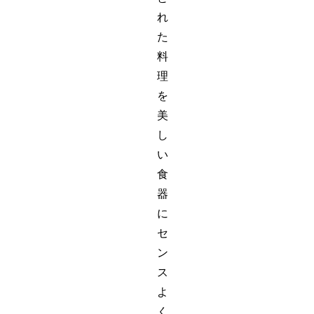
れ
た
料
理
を
美
し
い
食
器
に
セ
ン
ス
よ
く