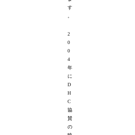
す
。
2
0
0
4
年
に
D
H
C
協
賛
の