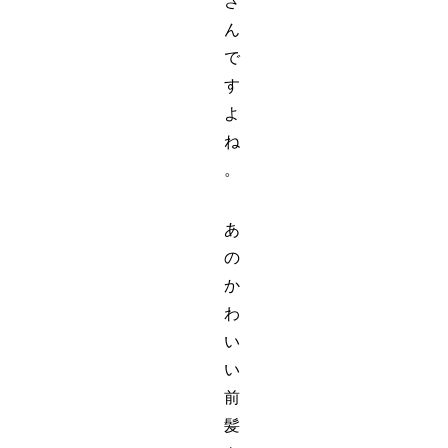
さ
ん
で
す
よ
ね
。
あ
の
か
わ
い
い
前
髪