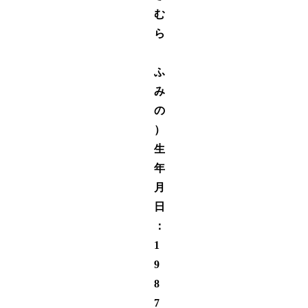
む
ら
ふ
み
の
）
生
年
月
日
：
1
9
8
7