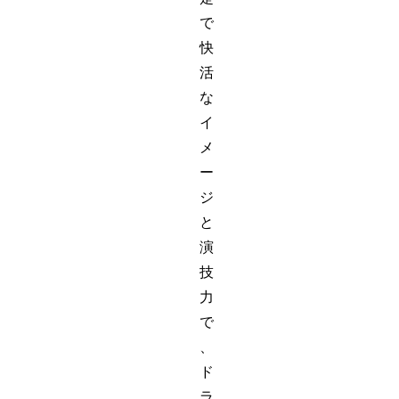
で
快
活
な
イ
メ
ー
ジ
と
演
技
力
で
、
ド
ラ