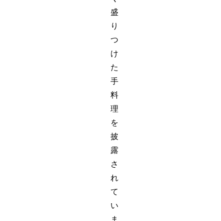
盛
り
つ
け
た
手
料
理
を
披
露
さ
れ
て
い
ま