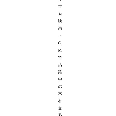
マ
や
映
画
・
C
M
で
活
躍
中
の
木
村
文
乃