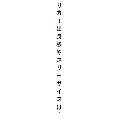
り
方
！
2015
6/23
出
身
校
や
ス
リ
ー
サ
イ
ズ
は