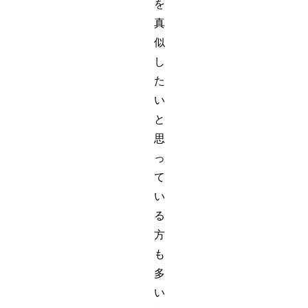
を
真
似
し
た
い
と
思
っ
て
い
る
方
も
多
い