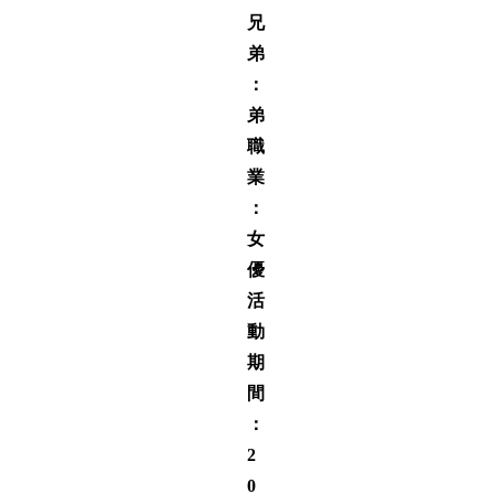
兄
弟
：
弟
職
業
：
女
優
活
動
期
間
：
2
0