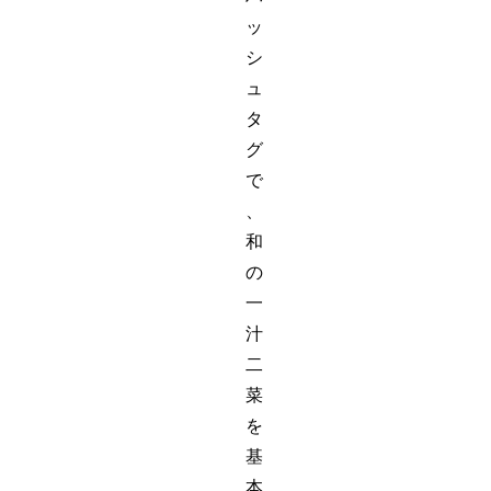
ッ
シ
ュ
タ
グ
で
、
和
の
一
汁
二
菜
を
基
本