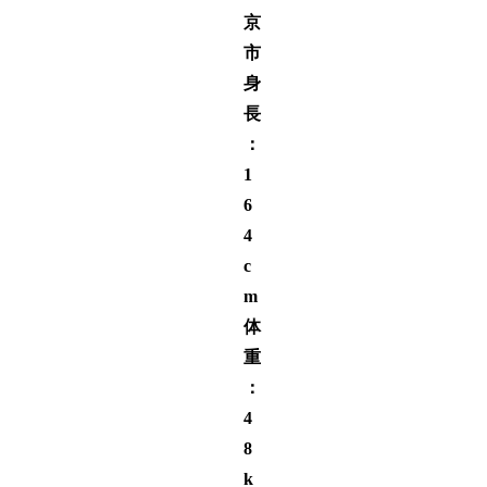
京
市
身
長
：
1
6
4
c
m
体
重
：
4
8
k