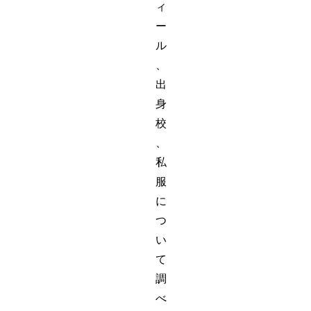
ィ
ー
ル
、
出
身
校
、
私
服
に
つ
い
て
調
べ