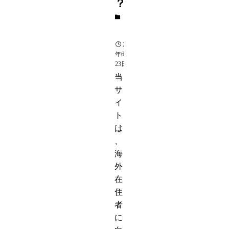
？
芸
能
2015
年6月
23日
当
サ
イ
ト
は
、
海
外
在
住
者
に