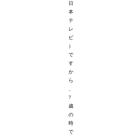
日
本
テ
レ
ビ
）
で
す
か
ら
、
7
歳
の
時
で