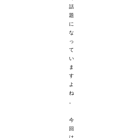
話
題
に
な
っ
て
い
ま
す
よ
ね
。
今
回
は