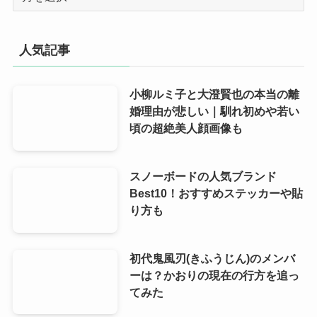
ー
カ
イ
人気記事
ブ
小柳ルミ子と大澄賢也の本当の離
婚理由が悲しい｜馴れ初めや若い
頃の超絶美人顔画像も
スノーボードの人気ブランド
Best10！おすすめステッカーや貼
り方も
初代鬼風刃(きふうじん)のメンバ
ーは？かおりの現在の行方を追っ
てみた