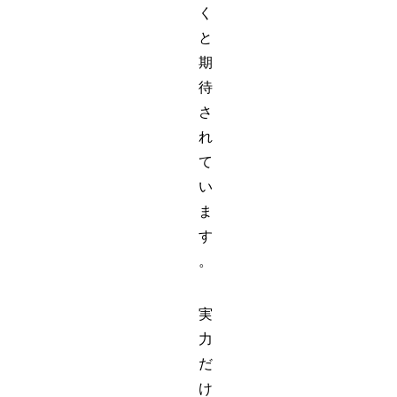
く
と
期
待
さ
れ
て
い
ま
す
。
実
力
だ
け