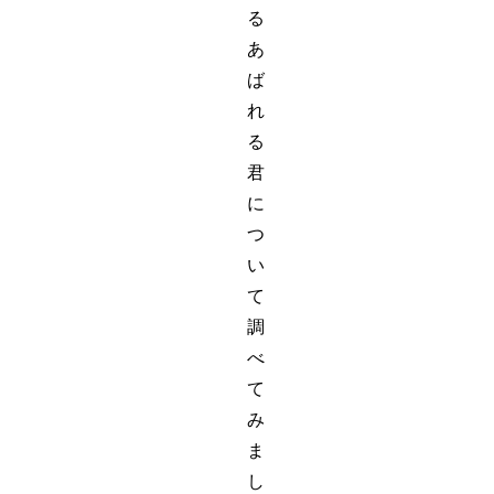
る
あ
ば
れ
る
君
に
つ
い
て
調
べ
て
み
ま
し