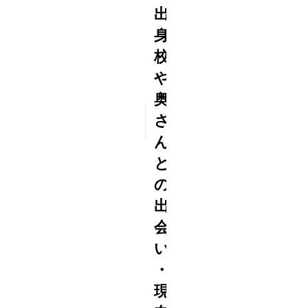
出
身
校
や
奥
2015
さ
5/06
ん
と
の
出
会
い
・
現