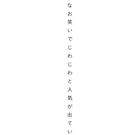
な
お
笑
い
で
じ
わ
じ
わ
と
人
気
が
出
て
い