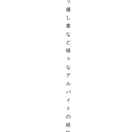
っ
越
し
業
な
ど
様
々
な
ア
ル
バ
イ
ト
の
経