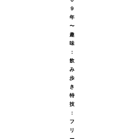
９
年
〜
趣
味
：
飲
み
歩
き
特
技
：
フ
リ
ー