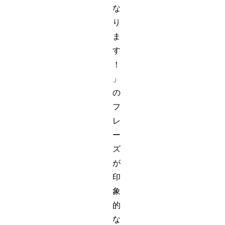
な
り
ま
す
！
」
の
フ
レ
ー
ズ
が
印
象
的
な