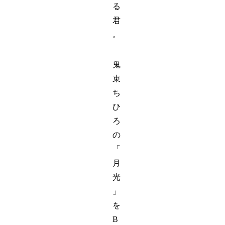
る
君
。
鬼
束
ち
ひ
ろ
の
「
月
光
」
を
B