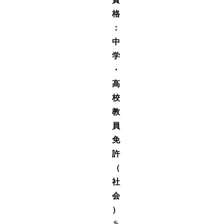
格
：
中
学
・
高
校
教
員
免
許
（
社
会
）
あ