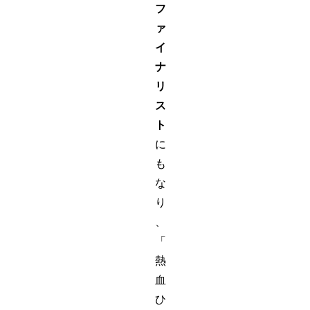
フ
ァ
イ
ナ
リ
ス
ト
に
も
な
り
、
「
熱
血
ひ