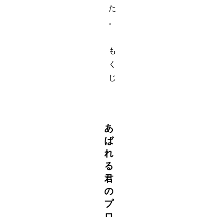
た
。
も
く
じ
あ
ば
れ
る
君
の
プ
ロ