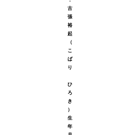
古
張
裕
起
（
こ
ば
り
ひ
ろ
き
）
生
年
月