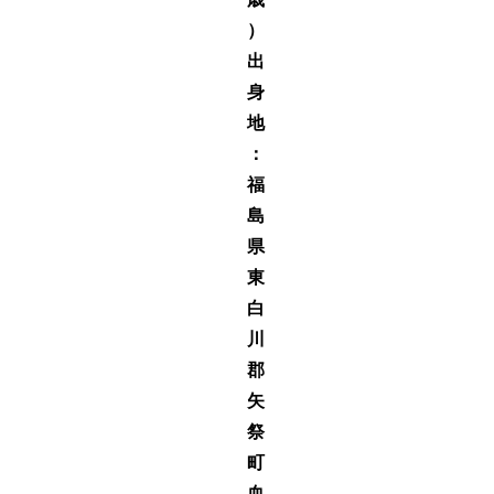
）
出
身
地
：
福
島
県
東
白
川
郡
矢
祭
町
血