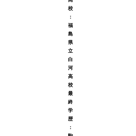
校
：
福
島
県
立
白
河
高
校
最
終
学
歴
：
駒