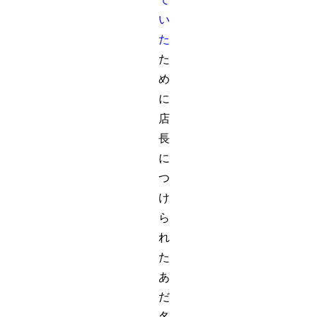
い
た
た
め
に
店
長
に
つ
け
ら
れ
た
あ
だ
名