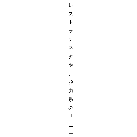
レ
ス
ト
ラ
ン
ネ
タ
や
、
脱
力
系
の
「
ニ
ー