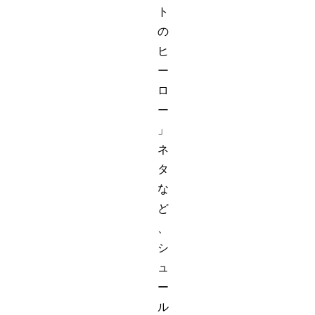
ト
の
ヒ
ー
ロ
ー
」
ネ
タ
な
ど
、
シ
ュ
ー
ル