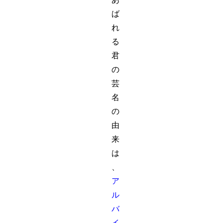
ば
れ
る
君
の
芸
名
の
由
来
は
、
ア
ル
バ
イ