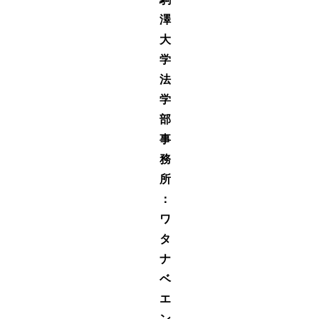
澤
大
学
法
学
部
事
務
所
：
ワ
タ
ナ
ベ
エ
ン