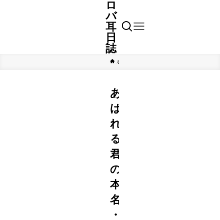
ロ
バ
耳
日
誌
ホーム
芸能
あ
ば
れ
る
君
の
本
名
・