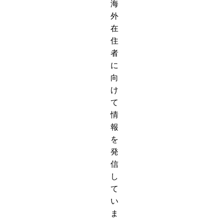
海
外
在
住
者
に
向
け
て
情
報
を
発
信
し
て
い
ま