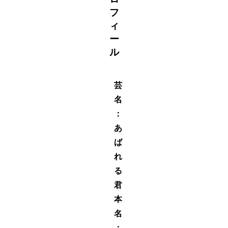
フ
ィ
ー
ル
芸
名
：
あ
ば
れ
る
君
本
名
：