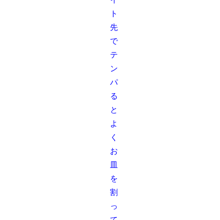
ト
先
で
テ
ン
パ
る
と
よ
く
お
皿
を
割
っ
て