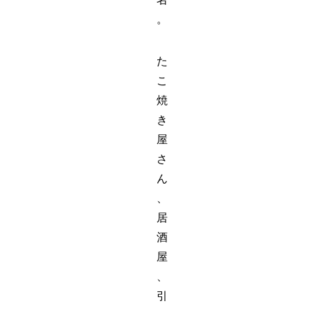
。
た
こ
焼
き
屋
さ
ん
、
居
酒
屋
、
引