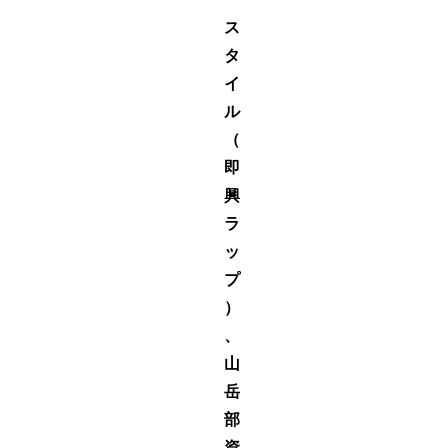
ス
タ
イ
ル
（
即
興
ラ
ッ
プ
）
、
山
岳
部
資