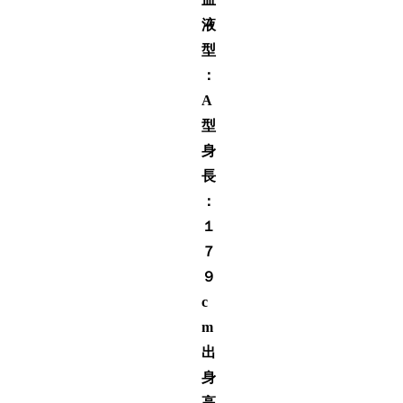
液
型
：
A
型
身
長
：
１
７
９
c
m
出
身
高