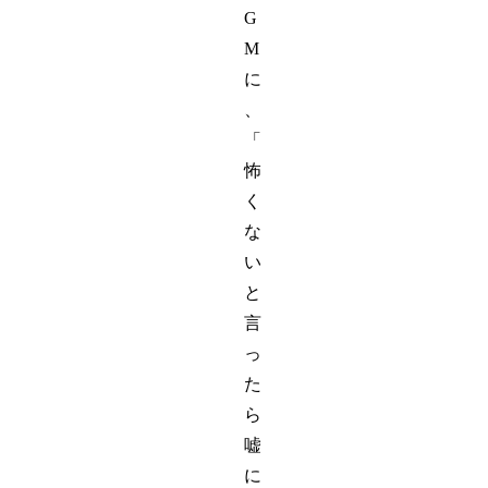
G
M
に
、
「
怖
く
な
い
と
言
っ
た
ら
嘘
に