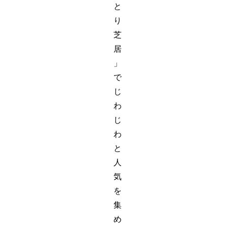
と
り
芝
居
」
で
じ
わ
じ
わ
と
人
気
を
集
め