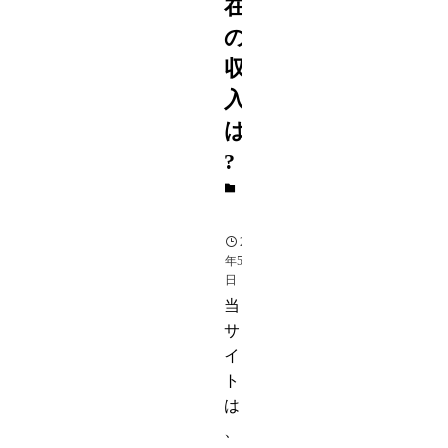
在
の
収
入
は
?
芸
能
2015
年5月6
日
当
サ
イ
ト
は
、