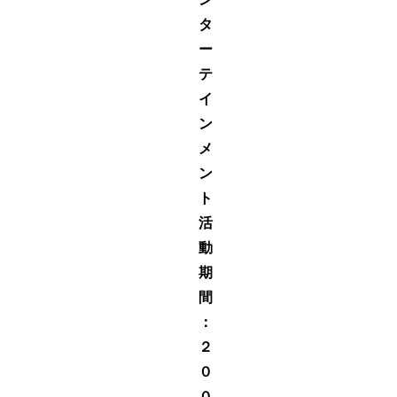
タ
ー
テ
イ
ン
メ
ン
ト
活
動
期
間
：
２
０
０