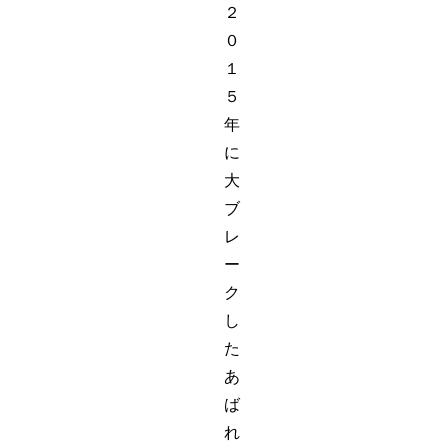
２
０
１
５
年
に
大
ブ
レ
ー
ク
し
た
あ
ば
れ