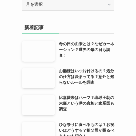
ア
ー
カ
イ
新着記事
ブ
母の日の由来とは？なぜカーネ
ーション？世界の母の日も調
査！
お雛様はいつ片付けるの？処分
の仕方は決まってる？意外と知
らないルールを調査
比嘉愛未はハーフ？琉球王朝の
末裔という噂の真相と家系図も
調査
ひな祭りに食べるものは？お祝
いはどうする？祖父母が贈るべ