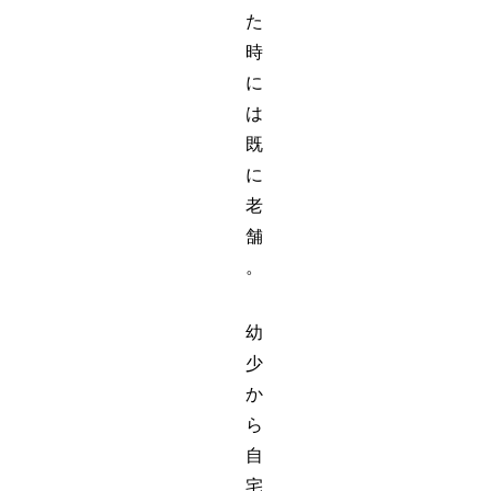
た
時
に
は
既
に
老
舗
。
幼
少
か
ら
自
宅