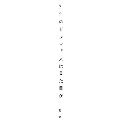
7
年
の
ド
ラ
マ
「
人
は
見
た
目
が
1
0
0