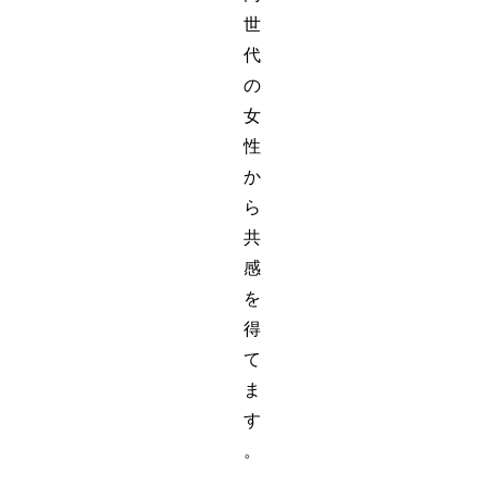
世
代
の
女
性
か
ら
共
感
を
得
て
ま
す
。