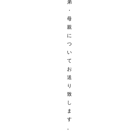
弟
・
母
親
に
つ
い
て
お
送
り
致
し
ま
す
。