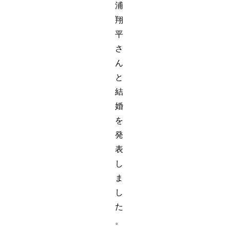
浦
翔
平
さ
ん
と
結
婚
を
発
表
し
ま
し
た
。