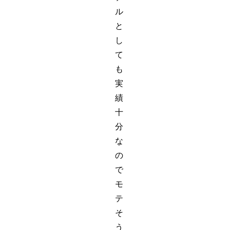
ル
と
し
て
も
実
績
十
分
な
の
で
モ
テ
そ
う