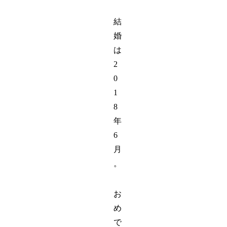
結
婚
は
2
0
1
8
年
6
月
。
お
め
で