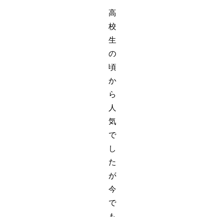
高
校
生
の
頃
か
ら
人
気
で
し
た
が
今
で
も