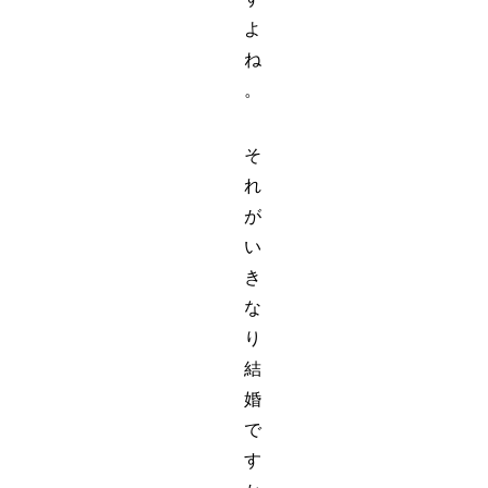
よ
ね
。
そ
れ
が
い
き
な
り
結
婚
で
す