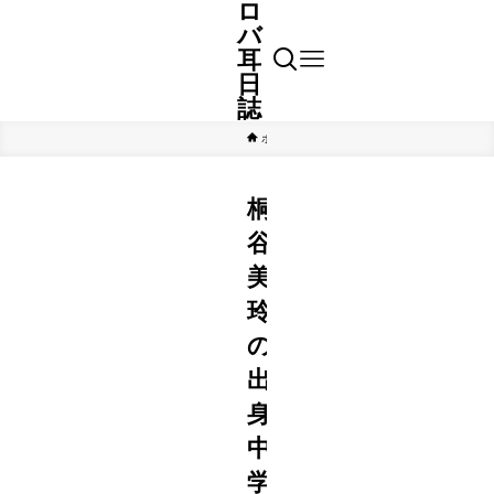
ロ
バ
耳
日
誌
ホーム
芸能
桐
谷
美
玲
の
出
身
中
学