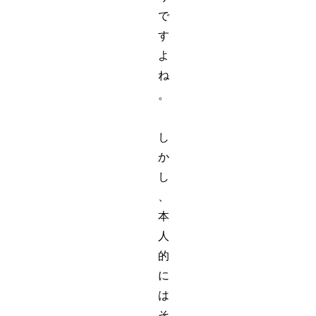
で
す
よ
ね
。
し
か
し
、
本
人
的
に
は
そ