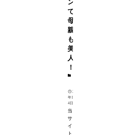
ン
で
母
親
も
美
人
！
芸
能
2016
年10月
4日
当
サ
イ
ト