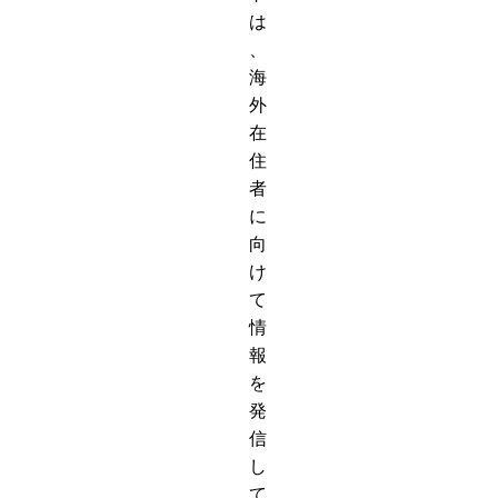
は
、
海
外
在
住
者
に
向
け
て
情
報
を
発
信
し
て