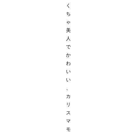
く
ち
ゃ
美
人
で
か
わ
い
い
、
カ
リ
ス
マ
モ