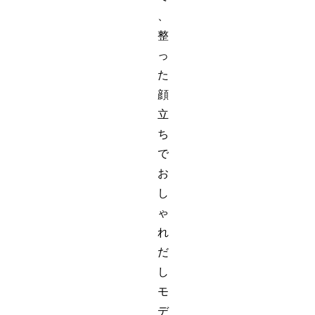
、
整
っ
た
顔
立
ち
で
お
し
ゃ
れ
だ
し
モ
デ