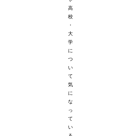
高
校
・
大
学
に
つ
い
て
気
に
な
っ
て
い
る