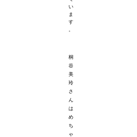
い
ま
す
。
桐
谷
美
玲
さ
ん
は
め
ち
ゃ