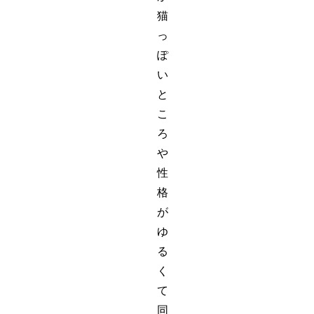
猫
っ
ぽ
い
と
こ
ろ
や
性
格
が
ゆ
る
く
て
同