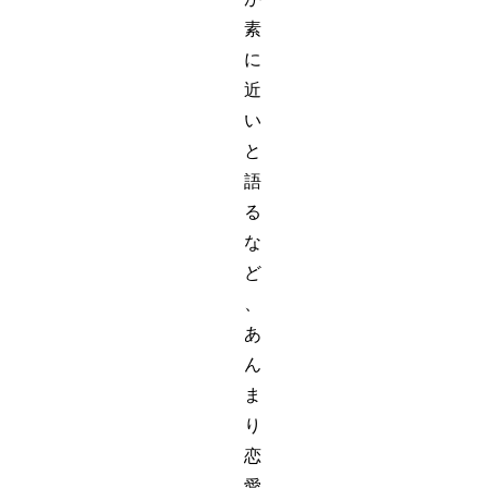
素
に
近
い
と
語
る
な
ど
、
あ
ん
ま
り
恋
愛