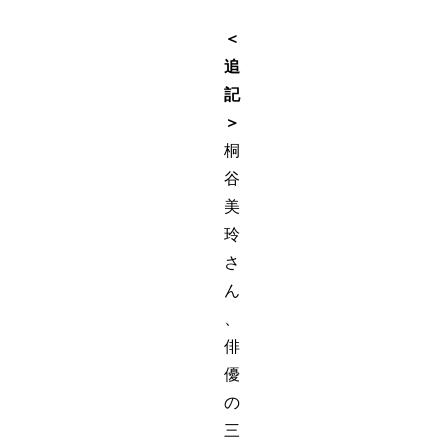
＜
追
記
＞
桐
谷
美
玲
さ
ん
、
俳
優
の
三