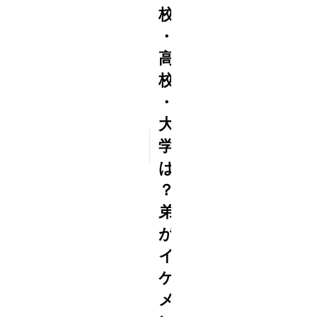
校
・
高
校
・
大
2016
学
10/04
は
？
弟
が
イ
ケ
メ