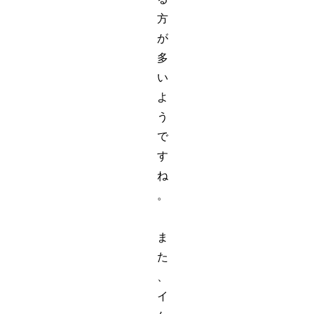
方
が
多
い
よ
う
で
す
ね
。
ま
た
、
イ