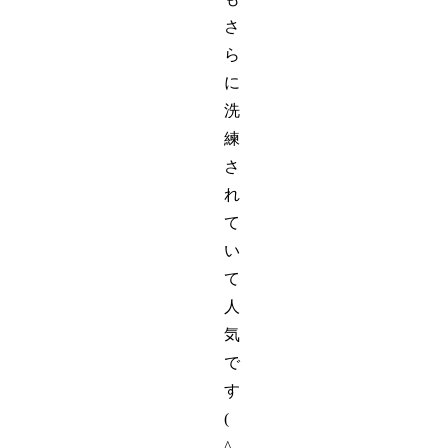
さ
ら
に
洗
練
さ
れ
て
い
て
人
気
で
す
(
^