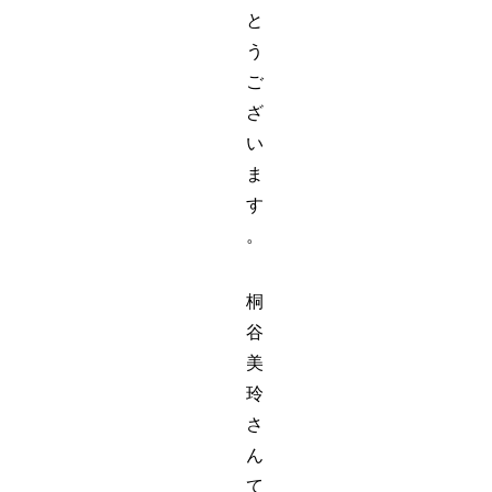
と
う
ご
ざ
い
ま
す
。
桐
谷
美
玲
さ
ん
て