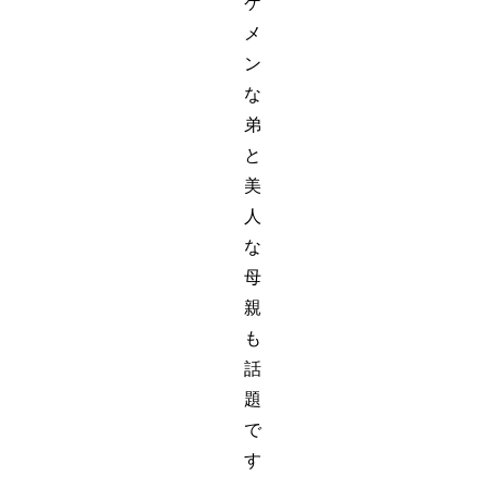
ケ
メ
ン
な
弟
と
美
人
な
母
親
も
話
題
で
す