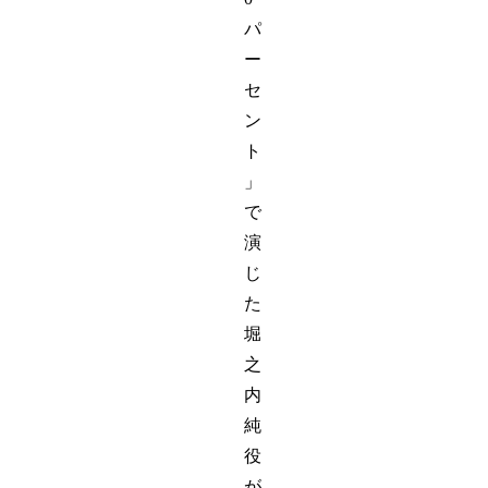
パ
ー
セ
ン
ト
」
で
演
じ
た
堀
之
内
純
役
が