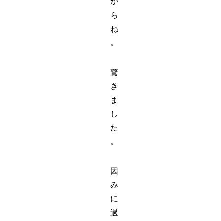
か
ら
ね
。
驚
き
ま
し
た
。
因
み
に
過