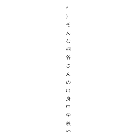
^
)
そ
ん
な
桐
谷
さ
ん
の
出
身
中
学
校
や