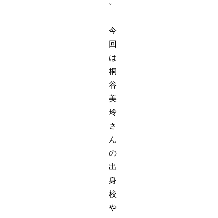
。
今
回
は
桐
谷
美
玲
さ
ん
の
出
身
校
や