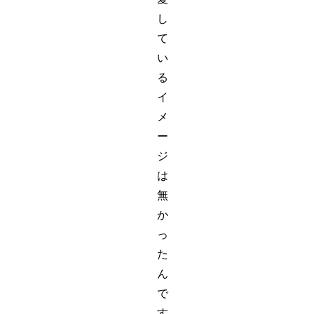
し
て
い
る
イ
メ
ー
ジ
は
無
か
っ
た
ん
で
す