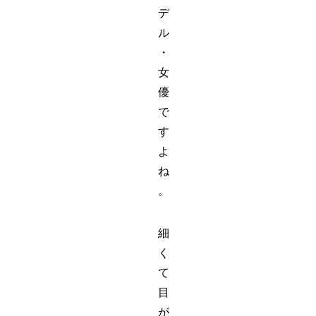
デ
ル
・
女
優
で
す
よ
ね
。
細
く
て
目
が