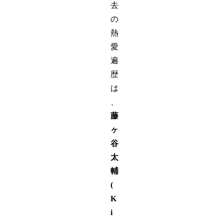
去
の
熱
愛
遍
歴
は
、
藤
ヶ
谷
太
輔
(
K
i