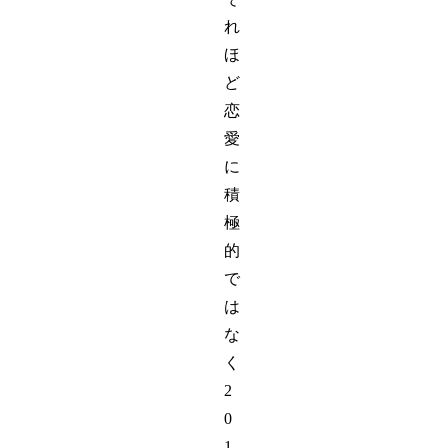
れ
ほ
ど
恋
愛
に
積
極
的
で
は
な
く
2
0
1