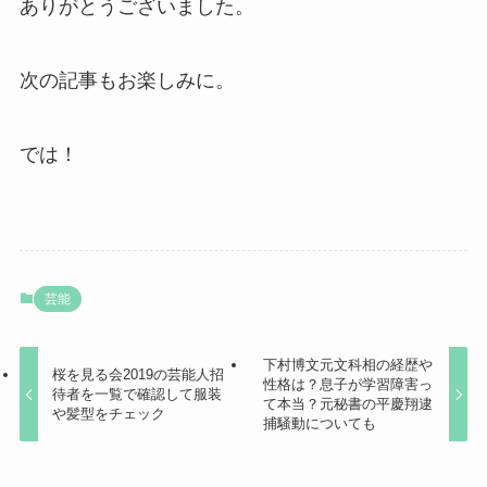
ありがとうございました。
次の記事もお楽しみに。
では！
芸能
下村博文元文科相の経歴や
桜を見る会2019の芸能人招
性格は？息子が学習障害っ
待者を一覧で確認して服装
て本当？元秘書の平慶翔逮
や髪型をチェック
捕騒動についても