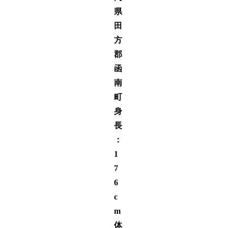
県
田
方
郡
函
南
町
身
長
：
1
7
6
c
m
体