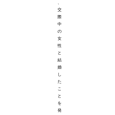
、
交
際
中
の
女
性
と
結
婚
し
た
こ
と
を
発