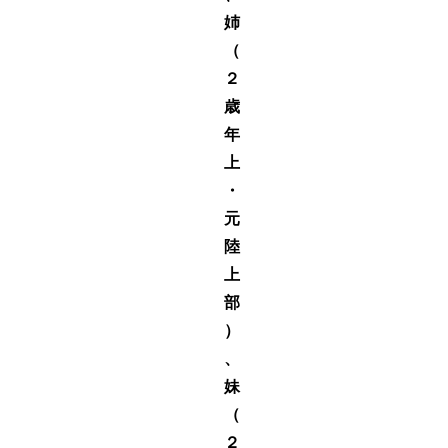
姉
（
２
歳
年
上
・
元
陸
上
部
）
、
妹
（
２