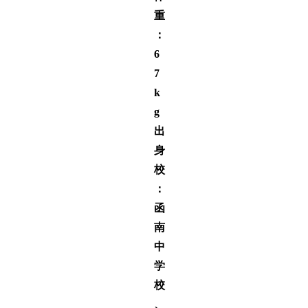
重
：
6
7
k
g
出
身
校
：
函
南
中
学
校
、