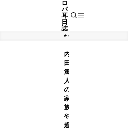
ロ
バ
耳
日
誌
ホーム
スポーツ
内
田
篤
人
の
家
族
や
趣