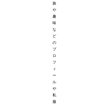
族
や
趣
味
な
ど
の
プ
ロ
フ
ィ
ー
ル
や
私
服