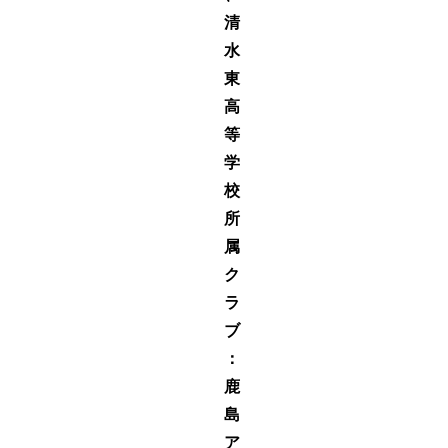
清
水
東
高
等
学
校
所
属
ク
ラ
ブ
：
鹿
島
ア