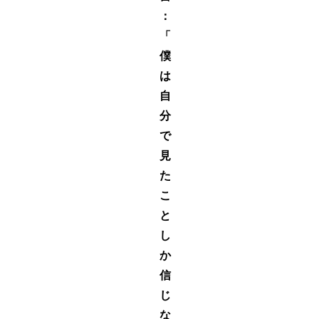
：
「
僕
は
自
分
で
見
た
こ
と
し
か
信
じ
な