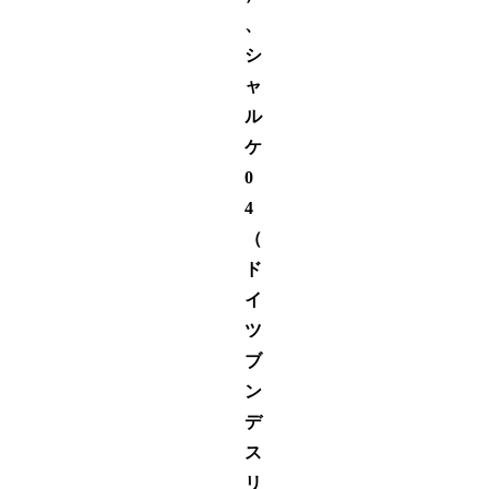
、
シ
ャ
ル
ケ
0
4
（
ド
イ
ツ
ブ
ン
デ
ス
リ