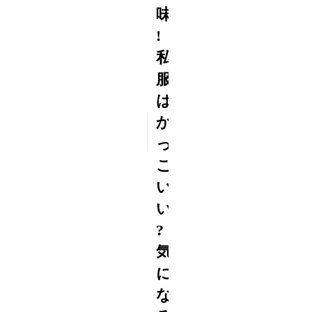
味
!
私
服
は
か
2015
6/15
っ
こ
い
い
?
気
に
な