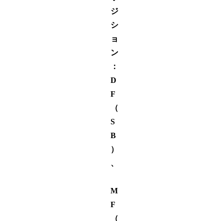
ジ
シ
ョ
ン
：
D
F
（
S
B
）
、
M
F
（