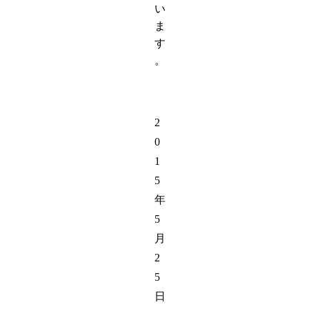
い
ま
す
。
2
0
1
5
年
5
月
2
5
日