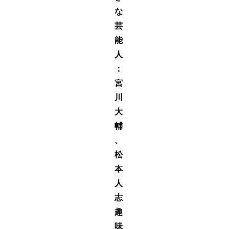
な
芸
能
人
：
宮
川
大
輔
、
松
本
人
志
趣
味