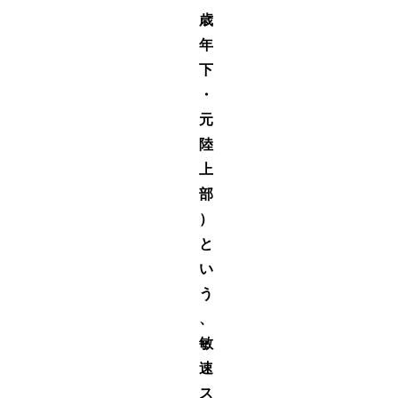
歳
年
下
・
元
陸
上
部
）
と
い
う
、
敏
速
ス