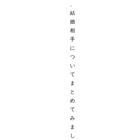
、
結
婚
相
手
に
つ
い
て
ま
と
め
て
み
ま
し