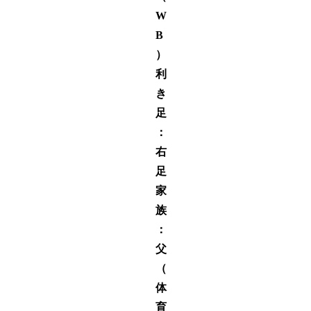
W
B
）
利
き
足
：
右
足
家
族
：
父
（
体
育