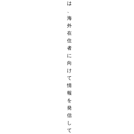
は
、
海
外
在
住
者
に
向
け
て
情
報
を
発
信
し
て