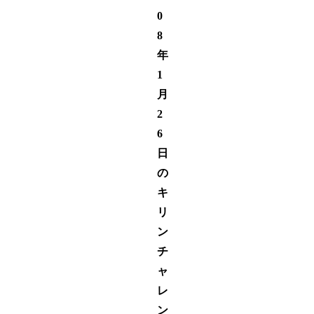
0
8
年
1
月
2
6
日
の
キ
リ
ン
チ
ャ
レ
ン