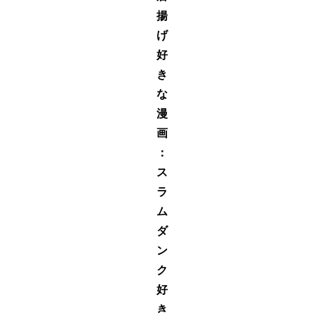
揚
げ
好
き
な
漫
画
：
ス
ラ
ム
ダ
ン
ク
好
き