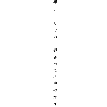
手
。
サ
ッ
カ
ー
界
き
っ
て
の
爽
や
か
イ