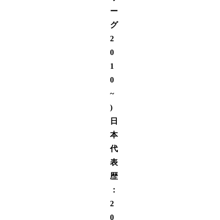
ー
グ
2
0
1
0
~
)
日
本
代
表
歴
：
2
0