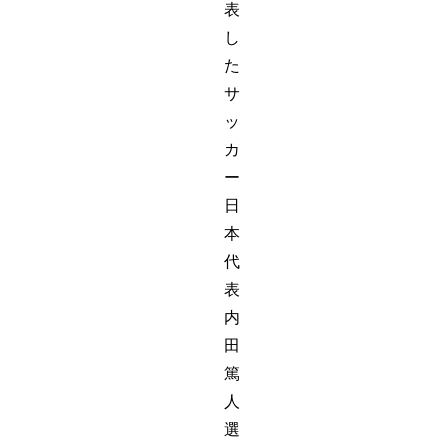
表
し
た
サ
ッ
カ
ー
日
本
代
表
内
田
篤
人
選