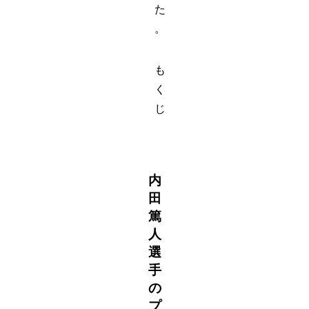
た
。
も
く
じ
内
田
篤
人
選
手
の
プ