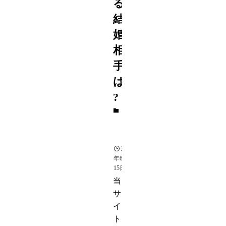
る
結
婚
相
手
は
?
ス
ポ
ー
ツ
2015
年6月
15日
当
サ
イ
ト