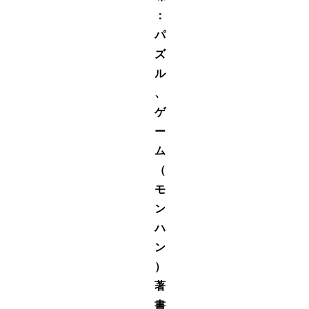
：
パ
ズ
ル
、
ゲ
ー
ム
（
モ
ン
ハ
ン
）
著
書