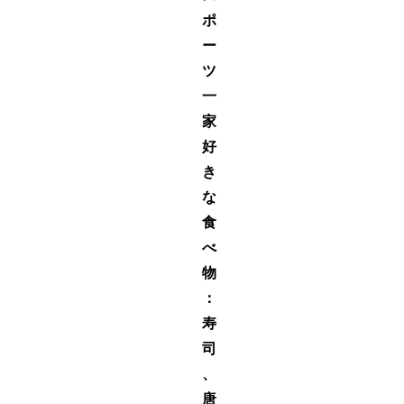
ポ
ー
ツ
一
家
好
き
な
食
べ
物
：
寿
司
、
唐