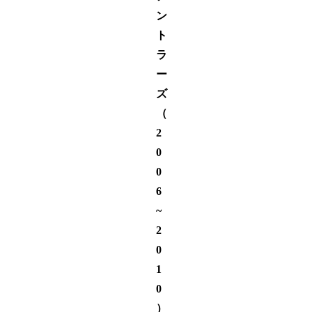
ン
ト
ラ
ー
ズ
（
2
0
0
6
~
2
0
1
0
）