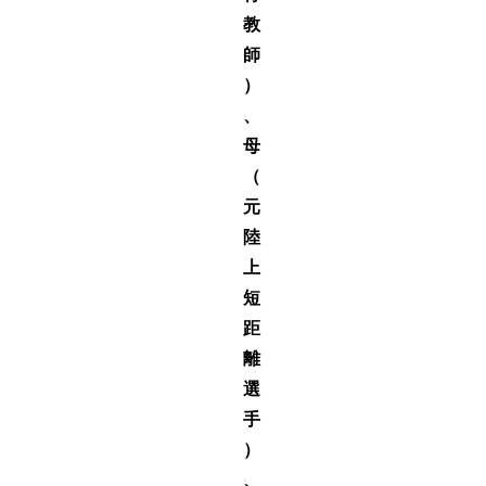
教
師
）
、
母
（
元
陸
上
短
距
離
選
手
）
、