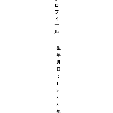
ロ
フ
ィ
ー
ル
生
年
月
日
：
1
9
8
8
年