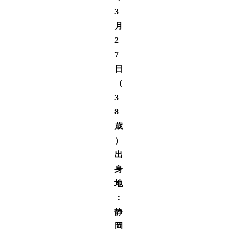
3
月
2
7
日
（
3
8
歳
）
出
身
地
：
静
岡