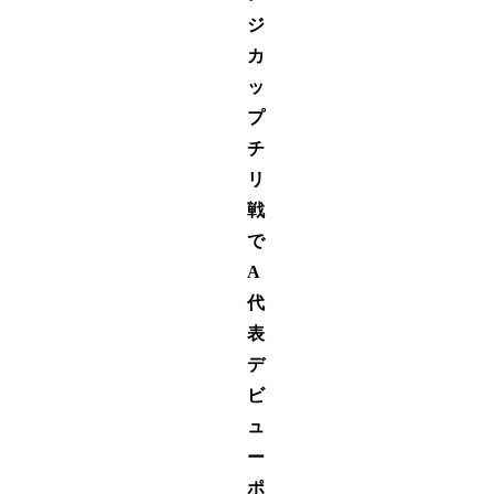
ジ
カ
ッ
プ
チ
リ
戦
で
A
代
表
デ
ビ
ュ
ー
ポ