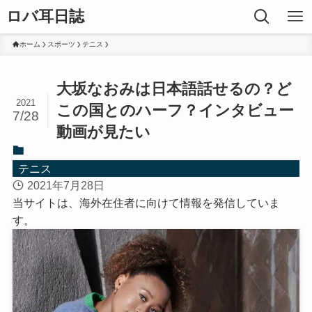
ロバ耳日誌
ホーム
スポーツ
テニス
大坂なおみは日本語話せるの？ど
2021
この国とのハーフ？インタビュー
7/28
動画が見たい
テニス
2021年7月28日
当サイトは、海外在住者に向けて情報を発信していま
す。