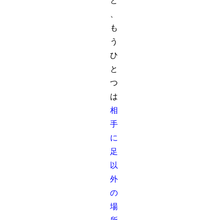
と
、
も
う
ひ
と
つ
は
相
手
に
足
以
外
の
場