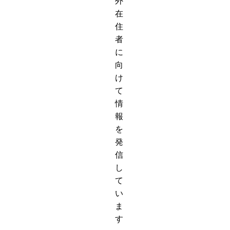
外
在
住
者
に
向
け
て
情
報
を
発
信
し
て
い
ま
す