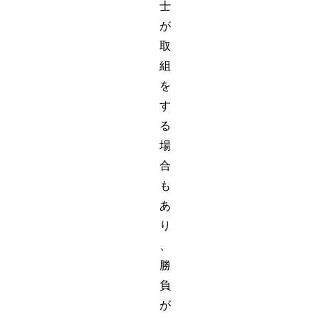
士
が
取
組
を
す
る
場
合
も
あ
り
、
勝
負
が