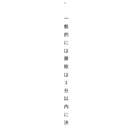
。
一
般
的
に
は
勝
敗
は
１
分
以
内
に
決