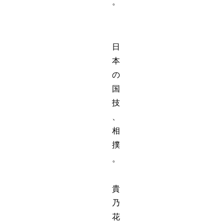
。
日
本
の
国
技
、
相
撲
。
貴
乃
花