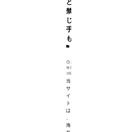
と
禁
じ
手
も
相
撲
2015
年5月
18日
当
サ
イ
ト
は
、
海