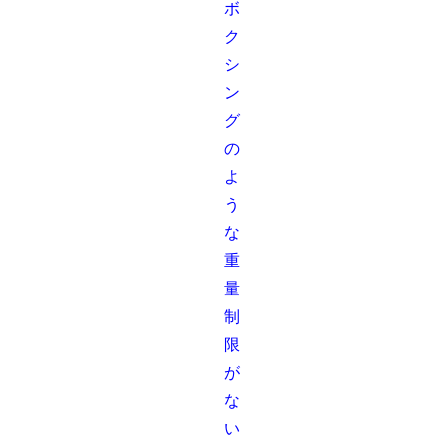
ボ
ク
シ
ン
グ
の
よ
う
な
重
量
制
限
が
な
い