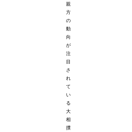
親
方
の
動
向
が
注
目
さ
れ
て
い
る
大
相
撲