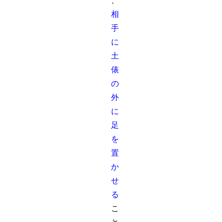
、
相
手
に
土
俵
の
外
に
足
を
置
か
せ
る
こ