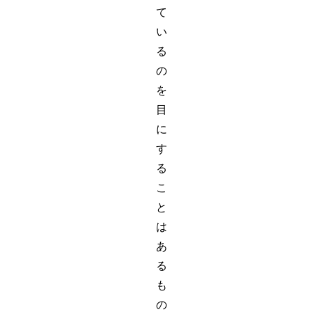
て
い
る
の
を
目
に
す
る
こ
と
は
あ
る
も
の