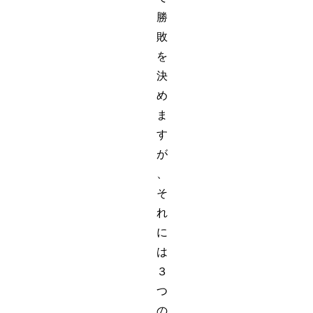
勝
敗
を
決
め
ま
す
が
、
そ
れ
に
は
３
つ
の