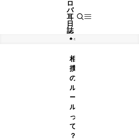
ロ
バ
耳
日
誌
ホーム
スポーツ
相撲
相
撲
の
ル
ー
ル
っ
て
？