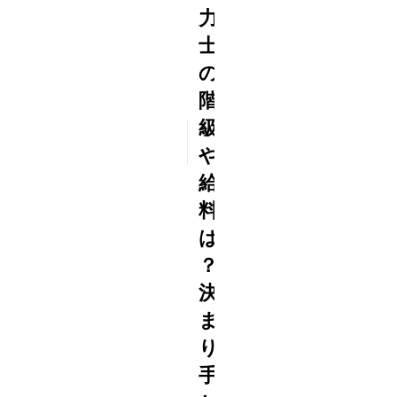
力
士
の
階
級
2015
5/18
や
給
料
は
？
決
ま
り
手