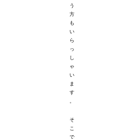
う
方
も
い
ら
っ
し
ゃ
い
ま
す
。
そ
こ
で