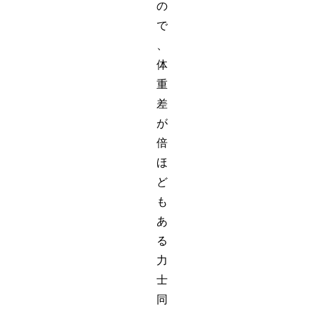
の
で
、
体
重
差
が
倍
ほ
ど
も
あ
る
力
士
同