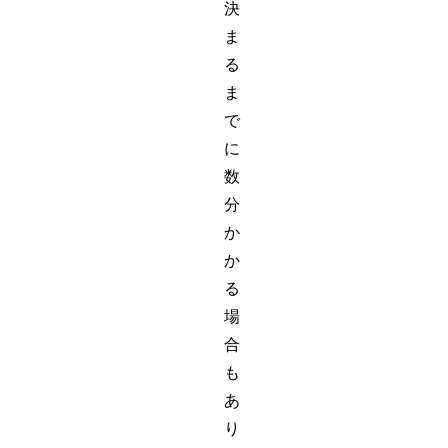
決
ま
る
ま
で
に
数
分
か
か
る
場
合
も
あ
り