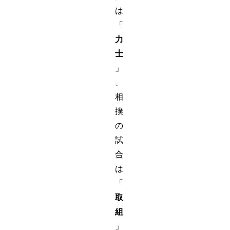
は
「
力
士
」
、
相
撲
の
試
合
は
「
取
組
」