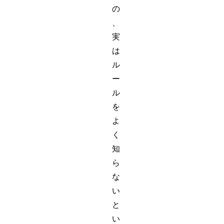
の
、
実
は
ル
ー
ル
を
よ
く
知
ら
な
い
と
い