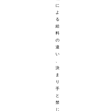
に
よ
る
給
料
の
違
い
、
決
ま
り
手
と
禁
じ