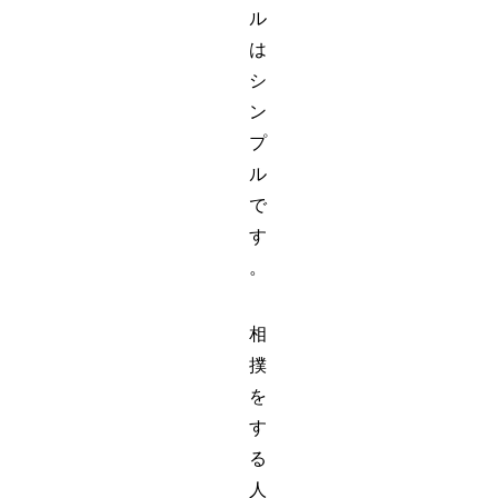
ル
は
シ
ン
プ
ル
で
す
。
相
撲
を
す
る
人