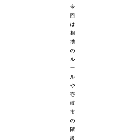
今
回
は
相
撲
の
ル
ー
ル
や
壱
岐
市
の
階
級