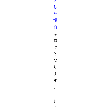
を
し
た
場
合
は
負
け
と
な
り
ま
す
。
判