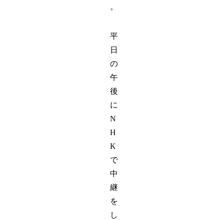
。
平
日
の
午
後
に
N
H
K
で
中
継
を
し