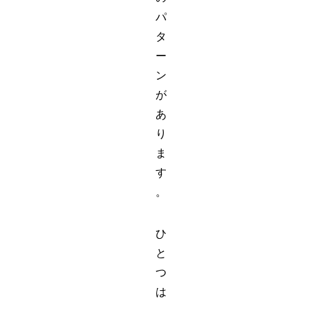
パ
タ
ー
ン
が
あ
り
ま
す
。
ひ
と
つ
は