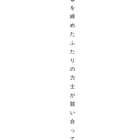
を
締
め
た
ふ
た
り
の
力
士
が
競
い
合
っ
て