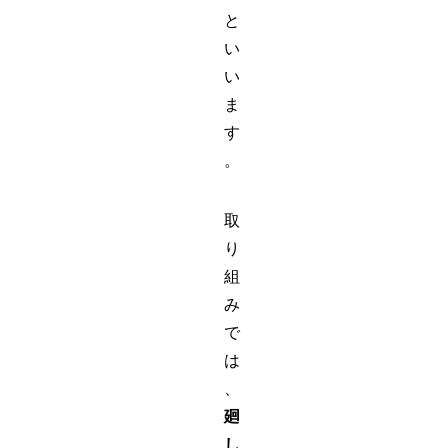
と
い
い
ま
す
。
取
り
組
み
で
は
、
廻
し