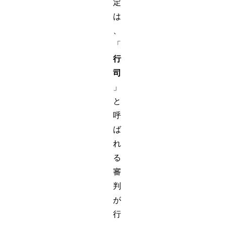
定
は
、
「
行
司
」
と
呼
ば
れ
る
審
判
が
行