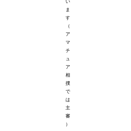
い
ま
す
（
ア
マ
チ
ュ
ア
相
撲
で
は
主
審
）