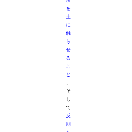
所
を
土
に
触
ら
せ
る
こ
と
、
そ
し
て
反
則