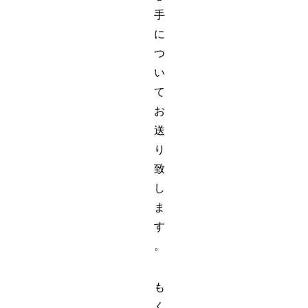
手
に
つ
い
て
お
送
り
致
し
ま
す
。
も
く