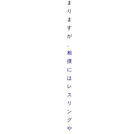
ま
り
ま
す
が
、
相
撲
に
は
レ
ス
リ
ン
グ
や