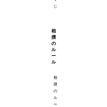
じ
相
撲
の
ル
ー
ル
相
撲
の
ル
ー