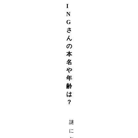
I
N
G
さ
ん
の
本
名
や
年
齢
は
？
謎
に