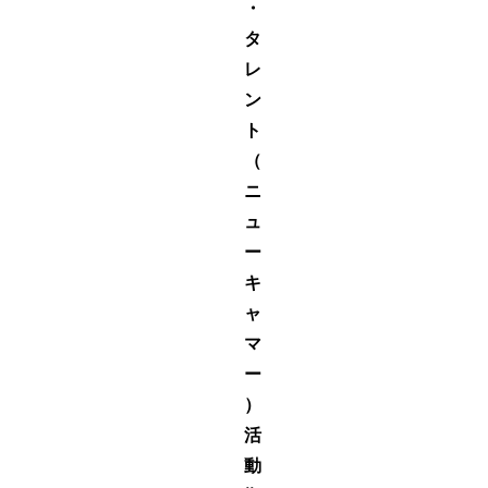
・
タ
レ
ン
ト
（
ニ
ュ
ー
キ
ャ
マ
ー
）
活
動