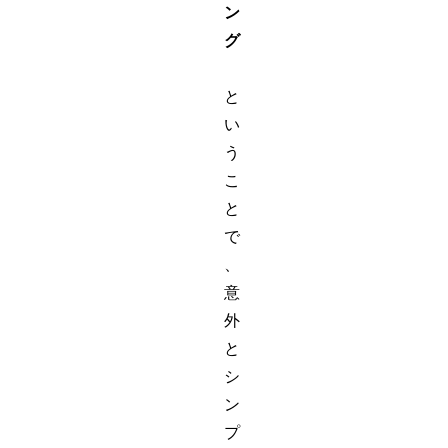
ン
グ
と
い
う
こ
と
で
、
意
外
と
シ
ン
プ