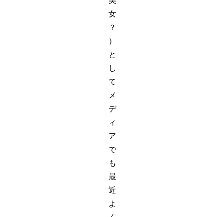
美
女
？
）
と
し
て
メ
デ
ィ
ア
で
も
最
近
よ