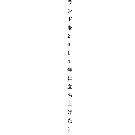
ラ
ン
ド
を
2
0
1
4
年
に
立
ち
上
げ
た
）