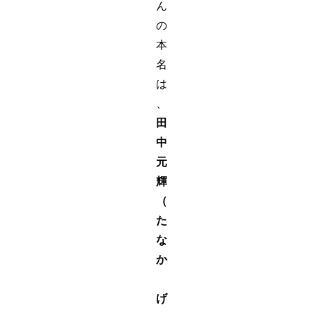
ん
の
本
名
は
、
田
中
元
輝
（
た
な
か
げ