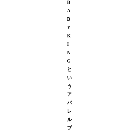
B
A
B
Y
K
I
N
G
と
い
う
ア
パ
レ
ル
ブ