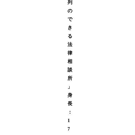
列
の
で
き
る
法
律
相
談
所
」
身
長
：
1
7