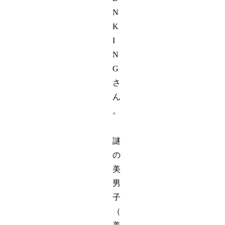
N
K
I
N
G
さ
ん
。
謎
の
美
男
子
（