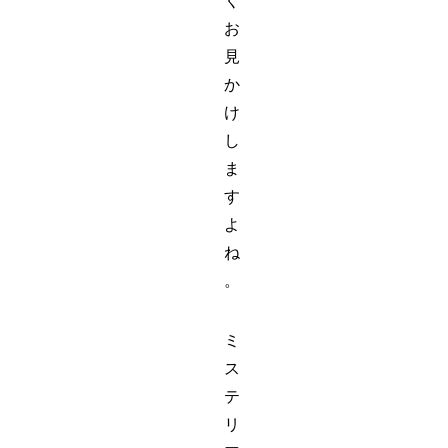
く
お
見
か
け
し
ま
す
よ
ね
。
ミ
ス
テ
リ