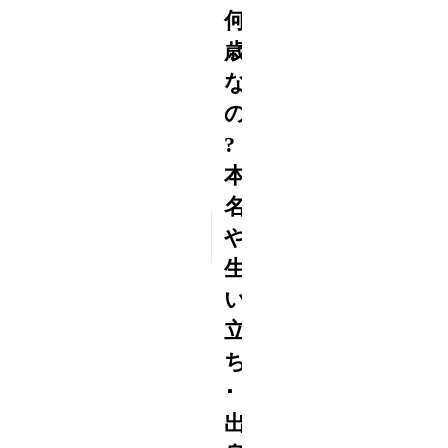
何
歳
な
の
?
本
名
2015
や
9/04
生
い
立
ち
･
出