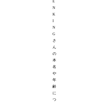
E
N
K
I
N
G
さ
ん
の
本
名
や
年
齢
に
つ