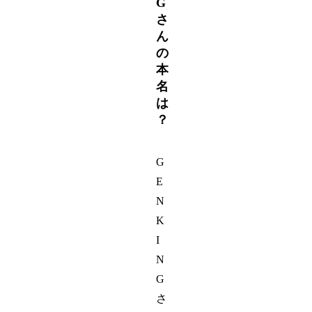
G
さ
ん
の
本
名
は
？
G
E
N
K
I
N
G
さ