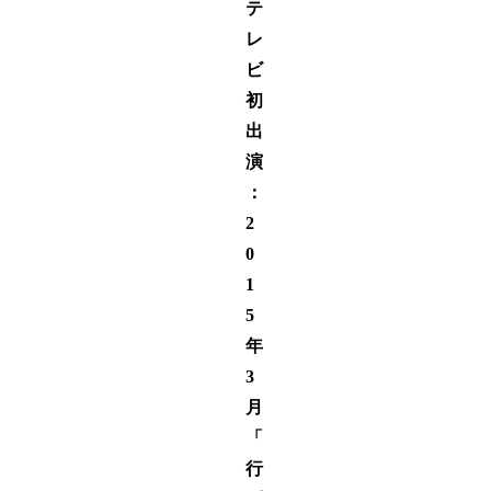
テ
レ
ビ
初
出
演
：
2
0
1
5
年
3
月
「
行