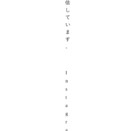
信
し
て
い
ま
す
。
I
n
s
t
a
g
r
a