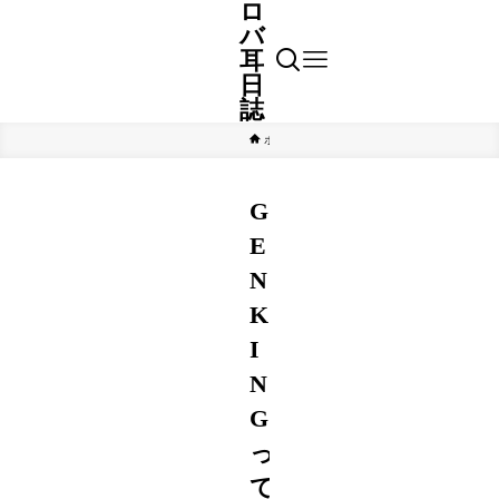
ロ
バ
耳
日
誌
ホーム
芸能
G
E
N
K
I
N
G
っ
て