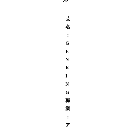
芸
名
：
G
E
N
K
I
N
G
職
業
：
ア