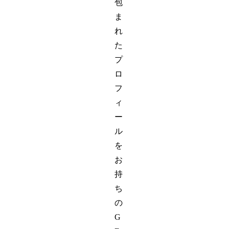
包
ま
れ
た
プ
ロ
フ
ィ
ー
ル
を
お
持
ち
の
G