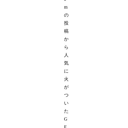
m
の
投
稿
か
ら
人
気
に
火
が
つ
い
た
G
E