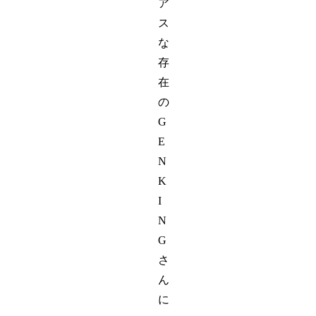
ア
ス
な
存
在
の
G
E
N
K
I
N
G
さ
ん
に