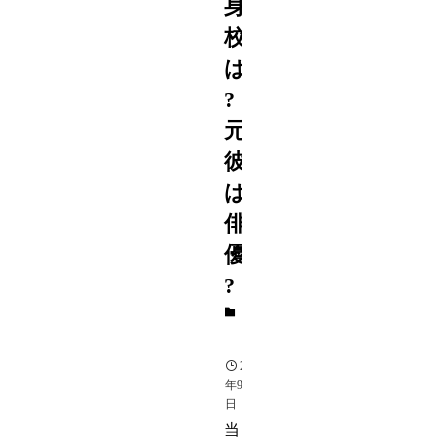
身
校
は
?
元
彼
は
俳
優
?
芸
能
2015
年9月4
日
当