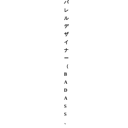
パ
レ
ル
デ
ザ
イ
ナ
ー
（
B
A
D
A
S
S
、