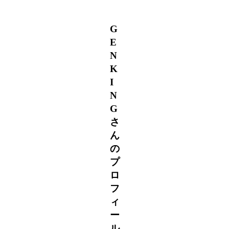
G
E
N
K
I
N
G
さ
ん
の
プ
ロ
フ
ィ
ー
ル