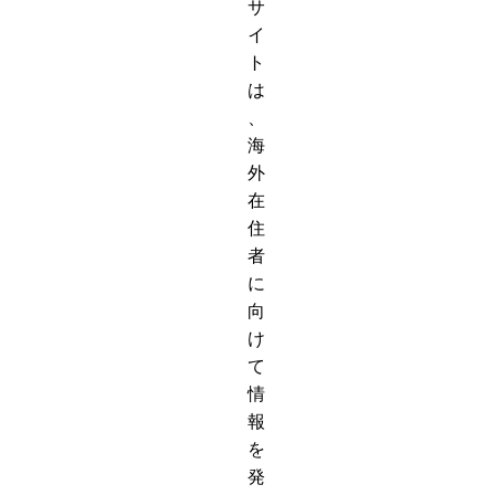
サ
イ
ト
は
、
海
外
在
住
者
に
向
け
て
情
報
を
発