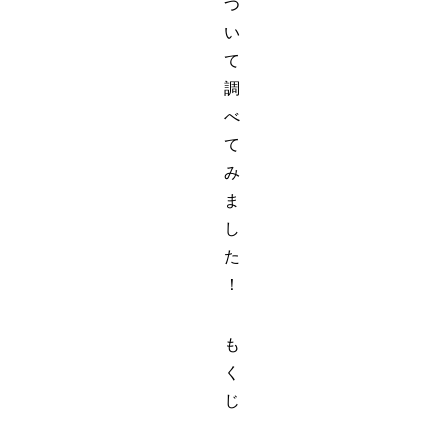
つ
い
て
調
べ
て
み
ま
し
た
！
も
く
じ