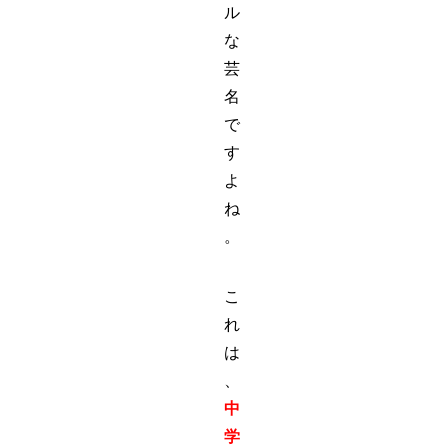
ル
な
芸
名
で
す
よ
ね
。
こ
れ
は
、
中
学