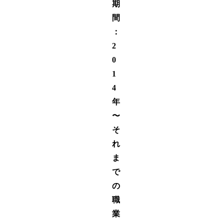
期
間
：
2
0
1
4
年
〜
そ
れ
ま
で
の
職
業