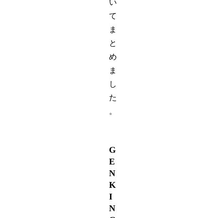
い
て
ま
と
め
ま
し
た
。
G
E
N
K
I
N