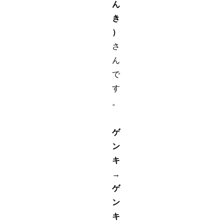
ん
き
）
さ
ん
で
す
。
ゲ
ン
キ
→
ゲ
ン
キ