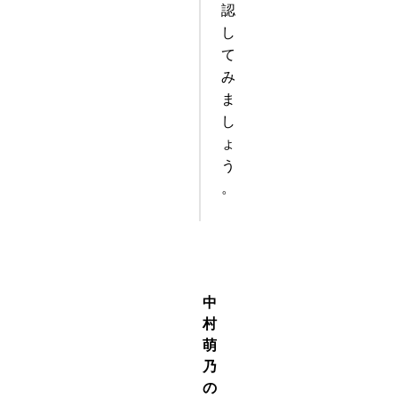
認
し
て
み
ま
し
ょ
う
。
陸上競技
中
村
萌
乃
の