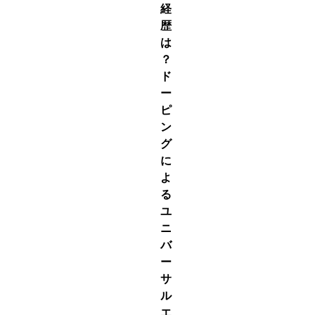
経
歴
は
？
ド
ー
ピ
ン
グ
に
よ
る
ユ
ニ
バ
ー
サ
ル
エ