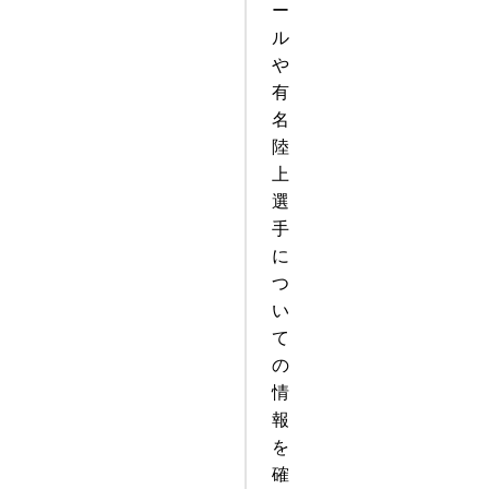
ー
ル
や
有
名
陸
上
選
手
に
つ
い
て
の
情
報
を
確