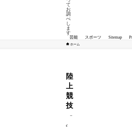
て
お
調
べ
し
ま
す
芸能
スポーツ
Sitemap
P
ホーム
スポーツ
陸上競技
陸
上
競
技
–
c