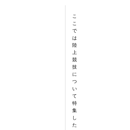
こ
こ
で
は
陸
上
競
技
に
つ
い
て
特
集
し
た