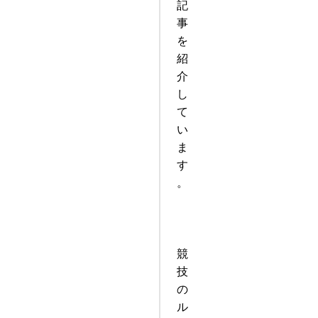
記
事
を
紹
介
し
て
い
ま
す
。
競
技
の
ル