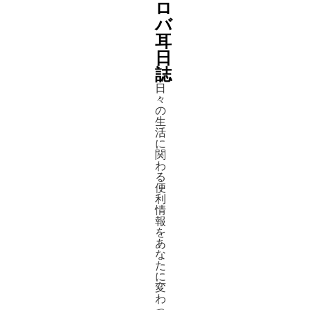
ロ
バ
耳
日
誌
日
々
の
生
活
に
関
わ
る
便
利
情
報
を
あ
な
た
に
変
わ
っ