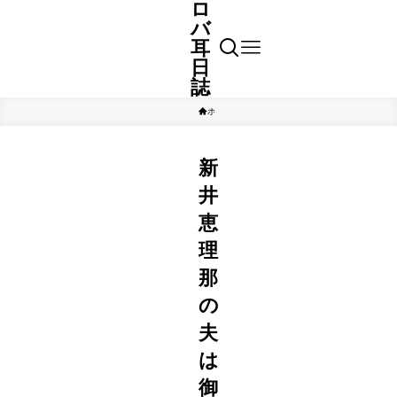
ロ
バ
耳
日
誌
ホーム
アナウンサー
新
井
恵
理
那
の
夫
は
御