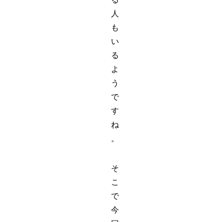
人
も
い
る
よ
う
で
す
ね
。
そ
こ
で
今