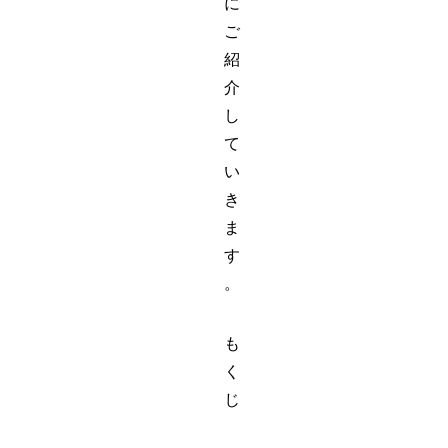
に
ご
紹
介
し
て
い
き
ま
す
。
も
く
じ