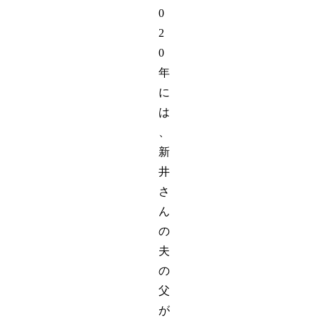
0
2
0
年
に
は
、
新
井
さ
ん
の
夫
の
父
が