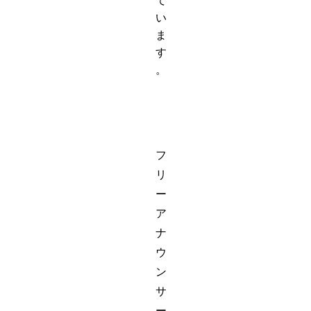
て
い
ま
す
。
フ
リ
ー
ア
ナ
ウ
ン
サ
ー