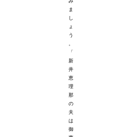
み
ま
し
ょ
う
。
「
新
井
恵
理
那
の
夫
は
御