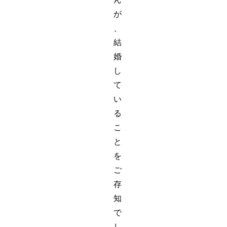
が
、
結
婚
し
て
い
る
こ
と
を
ご
存
知
で
し