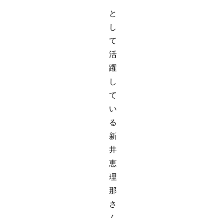
と
し
て
活
躍
し
て
い
る
新
井
恵
理
那
さ
ん