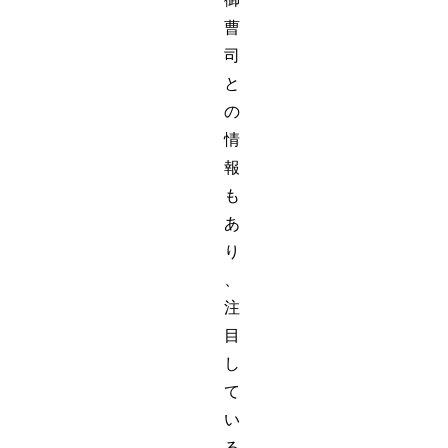
曹
司
と
の
情
報
も
あ
り
、
注
目
し
て
い
る