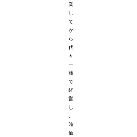
業
し
て
か
ら
代
々
一
族
で
経
営
し
、
時
価