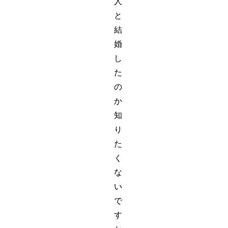
人
と
結
婚
し
た
の
か
知
り
た
く
な
い
で
す