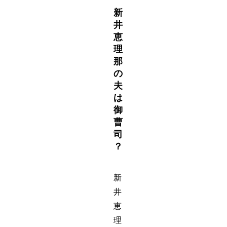
新
井
恵
理
那
の
夫
は
御
曹
司
？
新
井
恵
理