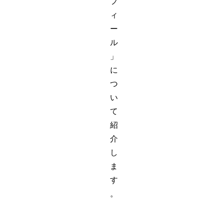
フ
ィ
ー
ル
」
に
つ
い
て
紹
介
し
ま
す
。