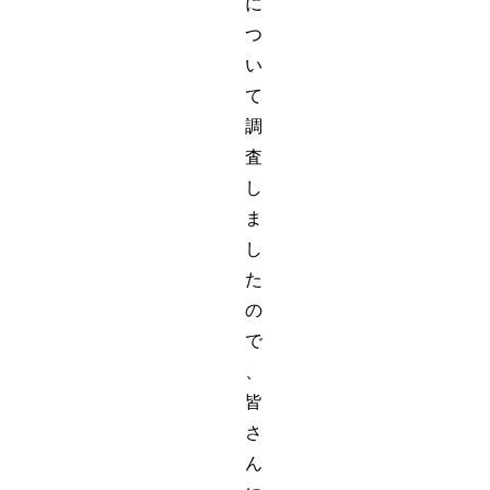
に
つ
い
て
調
査
し
ま
し
た
の
で
、
皆
さ
ん