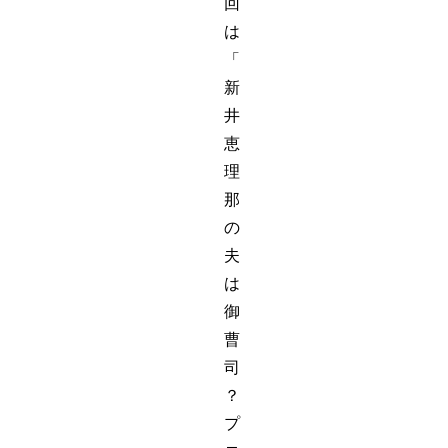
回
は
「
新
井
恵
理
那
の
夫
は
御
曹
司
？
プ