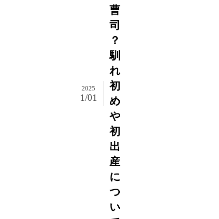
曹
司
？
馴
れ
初
2025
1/01
め
や
初
出
産
に
つ
い