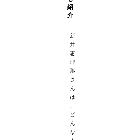
紹
介
新
井
恵
理
那
さ
ん
は
、
ど
ん
な