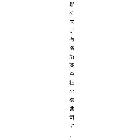
那
の
夫
は
有
名
製
薬
会
社
の
御
曹
司
で
、