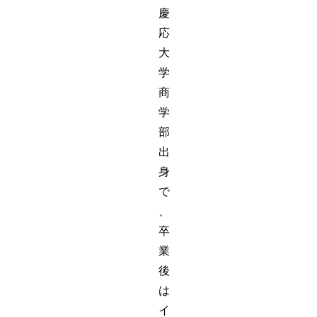
慶
応
大
学
商
学
部
出
身
で
、
卒
業
後
は
イ