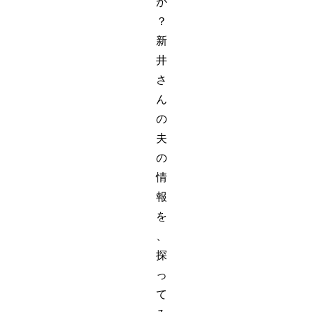
か
？
新
井
さ
ん
の
夫
の
情
報
を
、
探
っ
て