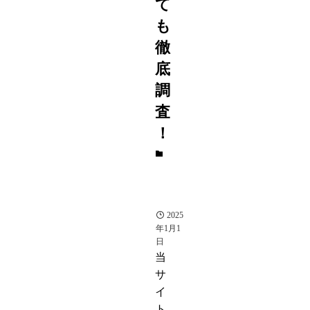
て
も
徹
底
調
査
！
ア
ナ
ウ
ン
サ
ー
2025
年1月1
日
当
サ
イ
ト