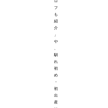
ロ
フ
も
紹
介
」
や
、
馴
れ
初
め
・
初
出
産