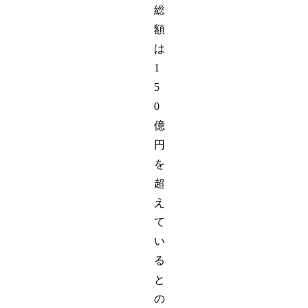
総
額
は
1
5
0
億
円
を
超
え
て
い
る
と
の