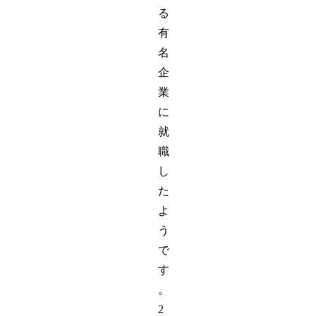
る
有
名
企
業
に
就
職
し
た
よ
う
で
す
。
2