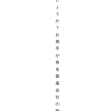
ょ
う
か
？
お
相
手
が
有
名
製
薬
会
社
の
御