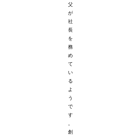
父
が
社
長
を
務
め
て
い
る
よ
う
で
す
。
創