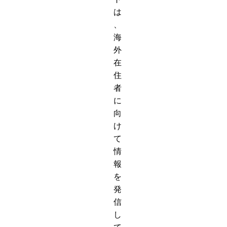
は
、
海
外
在
住
者
に
向
け
て
情
報
を
発
信
し