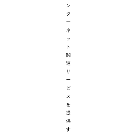
ン
タ
ー
ネ
ッ
ト
関
連
サ
ー
ビ
ス
を
提
供
す