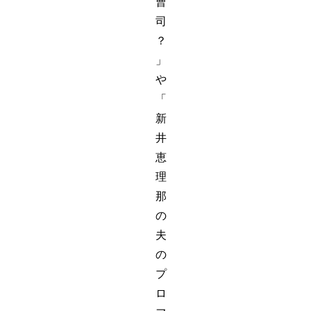
曹
司
？
」
や
「
新
井
恵
理
那
の
夫
の
プ
ロ