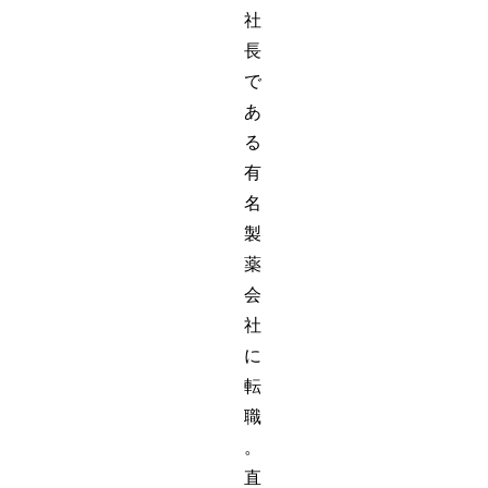
社
長
で
あ
る
有
名
製
薬
会
社
に
転
職
。
直