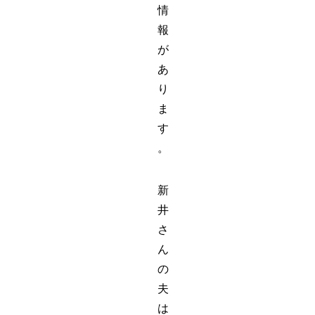
情
報
が
あ
り
ま
す
。
新
井
さ
ん
の
夫
は