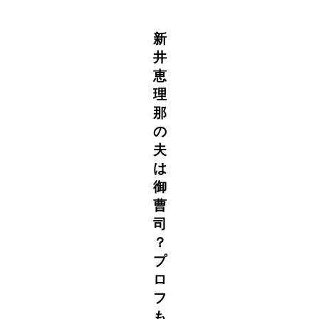
新
井
恵
理
那
の
夫
は
御
曹
司
？
プ
ロ
フ
も